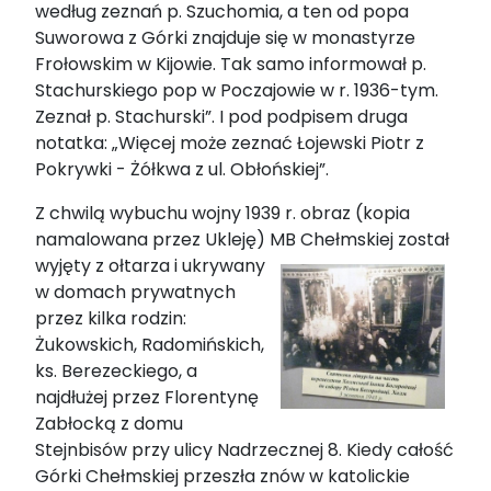
według zeznań p. Szuchomia, a ten od popa
Suworowa z Górki znajduje się w monastyrze
Frołowskim w Kijowie. Tak samo informował p.
Stachurskiego pop w Poczajowie w r. 1936-tym.
Zeznał p. Stachurski”. I pod podpisem druga
notatka: „Więcej może zeznać Łojewski Piotr z
Pokrywki - Żółkwa z ul. Obłońskiej”.
Z chwilą wybuchu wojny 1939 r. obraz (kopia
namalowana przez Ukleję) MB Chełmskiej został
wyjęty z ołtarza i
ukrywany
w domach prywatnych
przez kilka rodzin:
Żukowskich, Radomińskich,
ks. Berezeckiego, a
najdłużej przez Florentynę
Zabłocką z domu
Stejnbisów przy ulicy Nadrzecznej 8. Kiedy całość
Górki Chełmskiej przeszła znów w katolickie