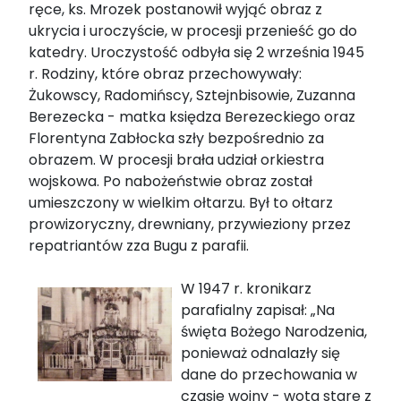
ręce, ks. Mrozek postanowił wyjąć obraz z
ukrycia i uroczyście, w procesji przenieść go do
katedry. Uroczystość odbyła się 2 września 1945
r. Rodziny, które obraz przechowywały:
Żukowscy, Radomińscy, Sztejnbisowie, Zuzanna
Berezecka - matka księdza Berezeckiego oraz
Florentyna Zabłocka szły bezpośrednio za
obrazem. W procesji brała udział orkiestra
wojskowa. Po nabożeństwie obraz został
umieszczony w wielkim ołtarzu. Był to ołtarz
prowizoryczny, drewniany, przywieziony przez
repatriantów zza Bugu z parafii.
W 1947 r. kronikarz
parafialny zapisał: „Na
święta Bożego Narodzenia,
ponieważ odnalazły się
dane do przechowania w
czasie wojny - wota stare z