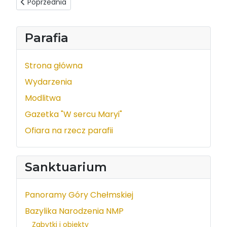
Poprzednia strona: Obraz Matki Bożej Chełmskiej i jego hist
Poprzednia
Parafia
Strona główna
Wydarzenia
Modlitwa
Gazetka "W sercu Maryi"
Ofiara na rzecz parafii
Sanktuarium
Panoramy Góry Chełmskiej
Bazylika Narodzenia NMP
Zabytki i obiekty