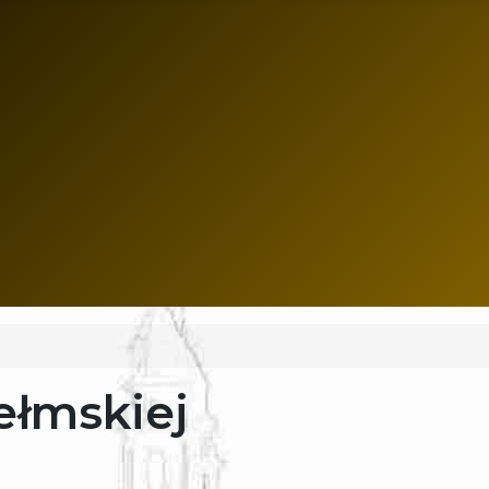
ełmskiej