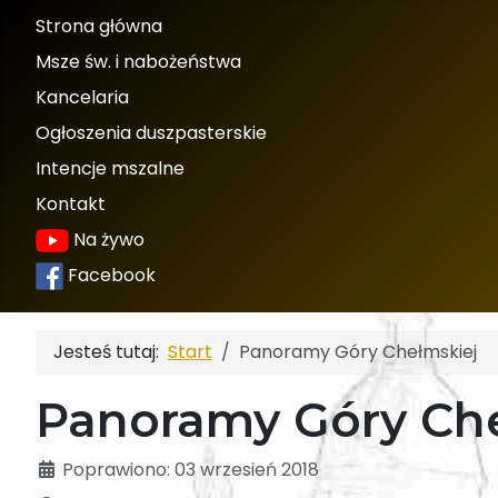
Strona główna
Msze św. i nabożeństwa
Kancelaria
Ogłoszenia duszpasterskie
Intencje mszalne
Kontakt
Na żywo
Facebook
Jesteś tutaj:
Start
Panoramy Góry Chełmskiej
Panoramy Góry Ch
Szczegóły
Poprawiono: 03 wrzesień 2018