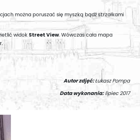
acjach można poruszać się myszką bądź strzałkami
ietlić widok
Street View
. Wówczas cała mapa
r.
Autor zdjęć:
Łukasz Pompa
Data wykonania:
lipiec 2017