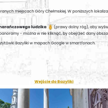
anych miejscach Góry Chełmskiej. W poniższych lokaliz
arańczowego ludzika
(prawy dolny róg), aby wyśw
 panoramy - można w nie kliknąć, by obejrzeć dany obsza
izytówki Bazyliki w mapach Google w smartfonach.
Wejście do Bazyliki