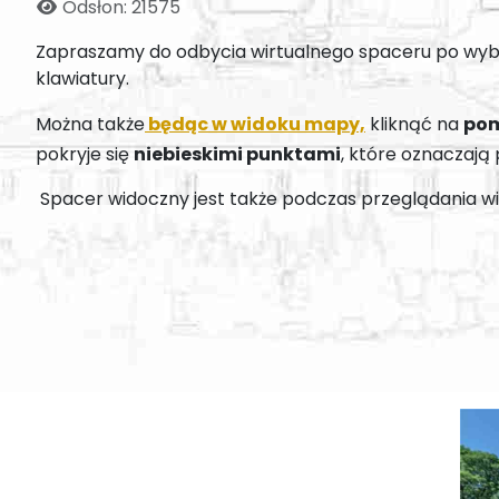
Odsłon: 21575
Zapraszamy do odbycia wirtualnego spaceru po wybr
klawiatury.
Można także
będąc w widoku mapy,
kliknąć na
pom
pokryje się
niebieskimi punktami
, które oznaczają
Spacer widoczny jest także podczas przeglądania w