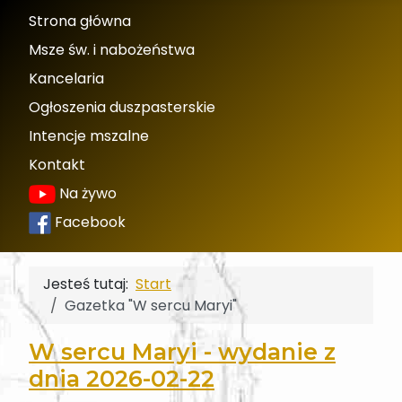
Strona główna
Msze św. i nabożeństwa
Kancelaria
Ogłoszenia duszpasterskie
Intencje mszalne
Kontakt
Na żywo
Facebook
Jesteś tutaj:
Start
Gazetka "W sercu Maryi"
W sercu Maryi - wydanie z
dnia 2026-02-22