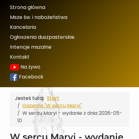
Strona główna
Msze św. i nabożeństwa
Kancelaria
Ogłoszenia duszpasterskie
Intencje mszalne
Kontakt
Na żywo
Facebook
Jesteś tutaj:
Start
Gazetka "W sercu Maryi"
W sercu Maryi - wydanie z dnia 2026-05-
10
W sercu Maryi - wydanie