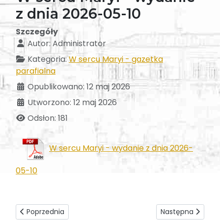
z dnia 2026-05-10
Szczegóły
Autor:
Administrator
Kategoria:
W sercu Maryi - gazetka
parafialna
Opublikowano: 12 maj 2026
Utworzono: 12 maj 2026
Odsłon: 181
W sercu Maryi - wydanie z dnia 2026-
05-10
Poprzednia strona: W sercu Maryi - wydanie z dnia 2026-0
Następna strona:
Poprzednia
Następna