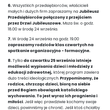
6.
Wszystkich przedsiębiorców, właścicieli
małych i dużych firm zapraszamy na
Jubileusz
Przedsiębiorców połączony z przejściem
przez Drzwi Jubileuszowe.
Msza św. o godz.
18.00 w środę 24 września.
7.
W środę 24 września na godz. 19.00
zapraszamy rodziców klas czwartych na
spotkanie organizacyjno - formacyjne.
8.
Tylko
do czwartku 25 września istnieje
możliwość wypisania dzieci i młodzieży z
edukacji zdrowotnej,
której program zawiera
dużo treści ideologicznych.
Przypominamy, że
rodzice, chrzcząc dzieci, biorą na siebie
przed Bogiem obowiązek katolickiego
wychowania. To jest wyraz ich pragnienia i
miłości
. Jeśli więc prawdziwie kochamy swoje
dzieci, powinniśmy je chronić. Jeśli ktoś chciałby