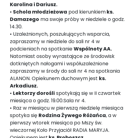
Karolina i Dariusz.
•
Schola młodzieżowa
pod kierunkiem
ks.
Damazego
ma swoje próby w niedziele o godz.
14.30.
• Uzależnionych, poszukujących wsparcia,
zapraszamy w niedziele do sali nr 4 w
podcieniach na spotkanie
Wspólnoty AA.
Natomiast osoby wyrastające ze środowisk
dotkniętych nałogami i współuzależnione
zapraszamy w środy do sali nr 4 na spotkania
ALANON. Opiekunem duchowym jest
ks.
Arkadiusz.
•
Lektorzy dorośli
spotykają się w II czwartek
miesiąca o godz. 19.00.Sala nr 4.
• Raz w miesiącu w pierwszą niedzielę miesiąca
spotyka się
Rodzina Żywego Różańca
, a w
pierwszy wtorek miesiąca po Mszy św.
wieczornej Koło Przyjaciół RADIA MARYJA.
Opiekunem jest
ks. Proboszcz.