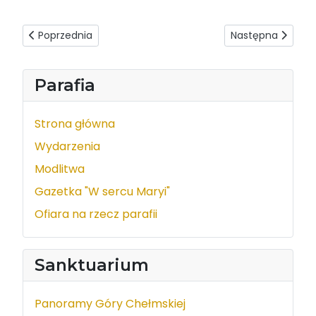
Poprzednia strona: Ogłoszenia duszpasterskie - 28.09.2025
Następna strona: 
Poprzednia
Następna
Parafia
Strona główna
Wydarzenia
Modlitwa
Gazetka "W sercu Maryi"
Ofiara na rzecz parafii
Sanktuarium
Panoramy Góry Chełmskiej