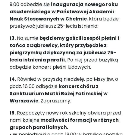
9.00 odbędzie się
inauguracja nowego roku
akademickiego w Państwowej Akademii
Nauk Stosowanych w Chełmie
, która będzie
przeżywać jubileusz 25-lecia istnienia.
13.
Na sumie
będziemy gościli zespół pieśni i
tańca z Dąbrowicy, który przybędzie z
pielgrzymką dziękczynną za jubileusz 75-
lecia istnienia parafii.
Po niej przed bazyliką
odbędzie koncert pieśni ludowych.
14.
Również w przyszłą niedzielę, po Mszy św. o
godz. 16.00 odbędzie
koncert chóru z
Sanktuarium Matki Bożej Fatimskiej w
Warszawie.
Zapraszamy.
15.
Rozpoczęty nowy rok szkolny otwiera przed
nami kolejne
możliwości formacji w różnych
grupach parafialnych.
• W poniedziałki o godz. 19.00 w bazylice spotyka