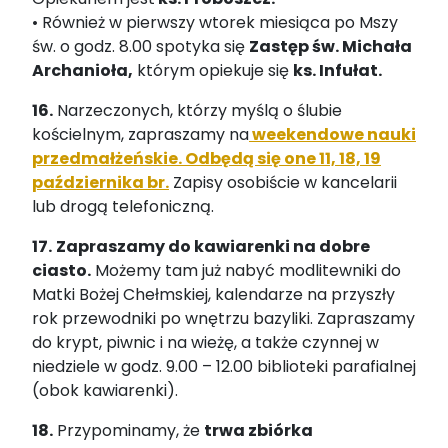
• Również w pierwszy wtorek miesiąca po Mszy
św. o godz. 8.00 spotyka się
Zastęp św. Michała
Archanioła,
którym opiekuje się
ks. Infułat.
16.
Narzeczonych, którzy myślą o ślubie
kościelnym, zapraszamy na
weekendowe nauki
przedmałżeńskie. Odbędą się one 11, 18, 19
października br.
Zapisy osobiście w kancelarii
lub drogą telefoniczną.
17.
Zapraszamy do kawiarenki na dobre
ciasto.
Możemy tam już nabyć modlitewniki do
Matki Bożej Chełmskiej, kalendarze na przyszły
rok przewodniki po wnętrzu bazyliki. Zapraszamy
do krypt, piwnic i na wieżę, a także czynnej w
niedziele w godz. 9.00 – 12.00 biblioteki parafialnej
(obok kawiarenki).
18.
Przypominamy, że
trwa zbiórka