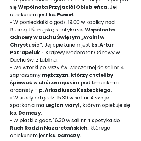
się
Wspólnota Przyjaciół Oblubieńca.
Jej
opiekunem jest
ks. Paweł.
• W poniedziałki o godz. 19.00 w kaplicy nad
Bramą Uściługską spotyka się
Wspólnota
Odnowy w Duchu Świętym „Wolni w
Chrystusie”
. Jej opiekunem jest
ks. Artur
Potrapeluk
- Krajowy Moderator Odnowy w
Duchu św. z Lublina.
• We wtorki po Mszy św. wieczornej do sali nr 4
zapraszamy
mężczyzn, którzy chcieliby
śpiewać w chórze męskim
pod kierunkiem
organisty –
p. Arkadiusza Kosteckiego.
• W środy od godz. 15.30 w sali nr 4 swoje
spotkania ma
Legion Maryi,
którym opiekuje się
ks. Damazy.
• W piątki o godz. 16.30 w sali nr 4 spotyka się
Ruch Rodzin Nazaretańskich,
którego
opiekunem jest
ks. Damazy.