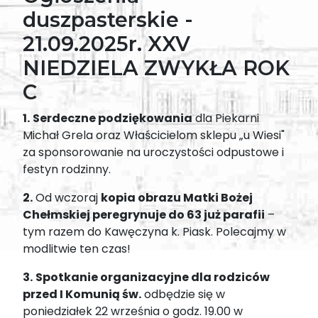
duszpasterskie -
21.09.2025r. XXV
NIEDZIELA ZWYKŁA ROK
C
1.
Serdeczne podziękowania
dla Piekarni
Michał Grela oraz Właścicielom sklepu „u Wiesi"
za sponsorowanie na uroczystości odpustowe i
festyn rodzinny.
2.
Od wczoraj
kopia obrazu Matki Bożej
Chełmskiej peregrynuje do 63 już parafii
–
tym razem do Kawęczyna k. Piask. Polecajmy w
modlitwie ten czas!
3.
Spotkanie organizacyjne dla rodziców
przed I Komunią św.
odbędzie się w
poniedziałek 22 września o godz. 19.00 w