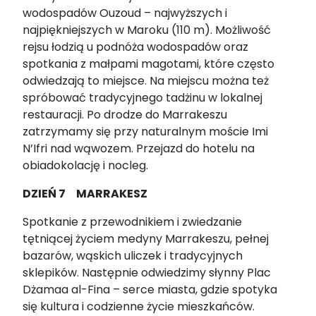
wodospadów Ouzoud – najwyższych i
najpiękniejszych w Maroku (110 m). Możliwość
rejsu łodzią u podnóża wodospadów oraz
spotkania z małpami magotami, które często
odwiedzają to miejsce. Na miejscu można też
spróbować tradycyjnego tadżinu w lokalnej
restauracji. Po drodze do Marrakeszu
zatrzymamy się przy naturalnym moście Imi
N’Ifri nad wąwozem. Przejazd do hotelu na
obiadokolację i nocleg.
DZIEŃ 7 MARRAKESZ
Spotkanie z przewodnikiem i zwiedzanie
tętniącej życiem medyny Marrakeszu, pełnej
bazarów, wąskich uliczek i tradycyjnych
sklepików. Następnie odwiedzimy słynny Plac
Dżamaa al-Fina – serce miasta, gdzie spotyka
się kultura i codzienne życie mieszkańców.