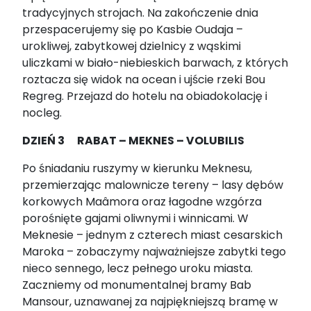
tradycyjnych strojach. Na zakończenie dnia
przespacerujemy się po Kasbie Oudaja –
urokliwej, zabytkowej dzielnicy z wąskimi
uliczkami w biało-niebieskich barwach, z których
roztacza się widok na ocean i ujście rzeki Bou
Regreg. Przejazd do hotelu na obiadokolację i
nocleg.
DZIEŃ 3 RABAT – MEKNES – VOLUBILIS
Po śniadaniu ruszymy w kierunku Meknesu,
przemierzając malownicze tereny – lasy dębów
korkowych Maâmora oraz łagodne wzgórza
porośnięte gajami oliwnymi i winnicami. W
Meknesie – jednym z czterech miast cesarskich
Maroka – zobaczymy najważniejsze zabytki tego
nieco sennego, lecz pełnego uroku miasta.
Zaczniemy od monumentalnej bramy Bab
Mansour, uznawanej za najpiękniejszą bramę w