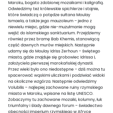
Maroku, bogato zdobionej mozaikami i kaligrafią.
Odwiedzimy też królewskie spichlerze i stajnie,
które świadczą o potędze sułtana Moulay
Ismaela, a także jego mauzoleum – jedno z
niewielu miejsc, gdzie nie-muzułmanie mogą
wejść do islamskiego sanktuarium. Przejdziemy
również przez bramę Bab Khemis, stanowiącą
część dawnych murów miejskich. Następnie
udamy się do Moulay Idriss Zerhoun – świętego
miasta, gdzie znajduje się grobowiec Idrissa I,
założyciela pierwszej marokańskiej dynastii.
Przez wieki było ono niedostępne – dziś można tu
spacerować wąskimi uliczkami i podziwiać widoki
na okoliczne wzgórza. Następnie odwiedzimy
Volubilis – najlepiej zachowane ruiny rzymskiego
miasta w Maroku, wpisane na listę UNESCO.
Zobaczymy tu zachowane mozaiki, kolumny, łuk
triumfalny i ślady dawnego forum – świadectwo
obecności imperium rzymskiego w Afryce