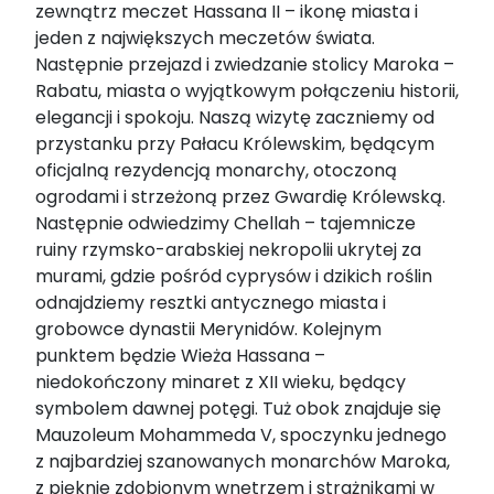
zewnątrz meczet Hassana II – ikonę miasta i
jeden z największych meczetów świata.
Następnie przejazd i zwiedzanie stolicy Maroka –
Rabatu, miasta o wyjątkowym połączeniu historii,
elegancji i spokoju. Naszą wizytę zaczniemy od
przystanku przy Pałacu Królewskim, będącym
oficjalną rezydencją monarchy, otoczoną
ogrodami i strzeżoną przez Gwardię Królewską.
Następnie odwiedzimy Chellah – tajemnicze
ruiny rzymsko-arabskiej nekropolii ukrytej za
murami, gdzie pośród cyprysów i dzikich roślin
odnajdziemy resztki antycznego miasta i
grobowce dynastii Merynidów. Kolejnym
punktem będzie Wieża Hassana –
niedokończony minaret z XII wieku, będący
symbolem dawnej potęgi. Tuż obok znajduje się
Mauzoleum Mohammeda V, spoczynku jednego
z najbardziej szanowanych monarchów Maroka,
z pięknie zdobionym wnętrzem i strażnikami w