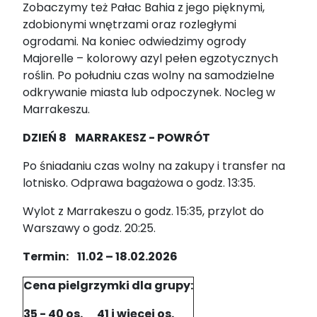
Zobaczymy też Pałac Bahia z jego pięknymi,
zdobionymi wnętrzami oraz rozległymi
ogrodami. Na koniec odwiedzimy ogrody
Majorelle – kolorowy azyl pełen egzotycznych
roślin. Po południu czas wolny na samodzielne
odkrywanie miasta lub odpoczynek. Nocleg w
Marrakeszu.
DZIEŃ 8 MARRAKESZ - POWRÓT
Po śniadaniu czas wolny na zakupy i transfer na
lotnisko. Odprawa bagażowa o godz. 13:35.
Wylot z Marrakeszu o godz. 15:35, przylot do
Warszawy o godz. 20:25.
Termin
:
11.02 – 18.02.2026
Cena pielgrzymki dla grupy:
35 - 40 os.
41 i więcej os.