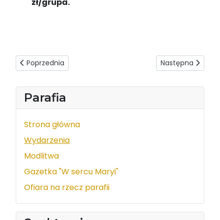
zł/grupa.
Poprzednia strona: III Letnie Koncerty Organowe
Następna strona: 
Poprzednia
Następna
Parafia
Strona główna
Wydarzenia
Modlitwa
Gazetka "W sercu Maryi"
Ofiara na rzecz parafii