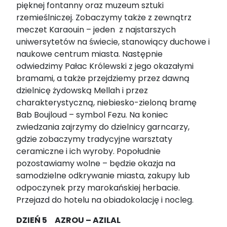
pięknej fontanny oraz muzeum sztuki
rzemieślniczej. Zobaczymy także z zewnątrz
meczet Karaouin – jeden z najstarszych
uniwersytetów na świecie, stanowiący duchowe i
naukowe centrum miasta. Następnie
odwiedzimy Pałac Królewski z jego okazałymi
bramami, a także przejdziemy przez dawną
dzielnicę żydowską Mellah i przez
charakterystyczną, niebiesko-zieloną bramę
Bab Boujloud – symbol Fezu. Na koniec
zwiedzania zajrzymy do dzielnicy garncarzy,
gdzie zobaczymy tradycyjne warsztaty
ceramiczne i ich wyroby. Popołudnie
pozostawiamy wolne – będzie okazja na
samodzielne odkrywanie miasta, zakupy lub
odpoczynek przy marokańskiej herbacie.
Przejazd do hotelu na obiadokolację i nocleg.
DZIEŃ 5 AZROU – AZILAL