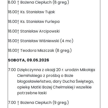
8.00
† Bożena Ciepłuch (8 greg.)
18.00
† Ks. Stanisław Tujak
18.00
† Ks. Stanisław Furlepa
18.00
† Stanisław Arcipowski
18.00
† Stanisław Wiśniewski (4 mc)
18.00
† Teodora Miszczak (8 greg.)
SOBOTA, 09.05.2026
7.00
Dziękczynna z okazji 20 r. urodzin Mikołaja
Ciemińskiego z prośbą o Boże
błogosławieństwo, dary Ducha Świętego,
opiekę Matki Bożej Chełmskiej i wszelkie
potrzebne łaski
7.00
† Bożena Ciepłuch (9 greg.)