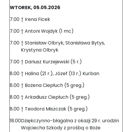
WTOREK, 05.05.2026
7.00
† Irena Ficek
7.00
† Antoni Wojdyk (1 mc)
7.00
† Stanisław Olbryk, Stanisława Bytys,
Krystyna Olbryk
7.00
† Dariusz Kurzejewski (5 r.)
8.00
† Halina (21 r.), Józef (13 r.) Kurban
8.00
† Bożena Ciepłuch (5 greg.)
8.00
† Arkadiusz Ciepłuch (5 greg.)
8.00
† Teodora Miszczak (5 greg.)
18.00
Dziękczynno-błagalna z okazji 29 r. urodzin
Wojciecha Szkody z prośbą o Boże