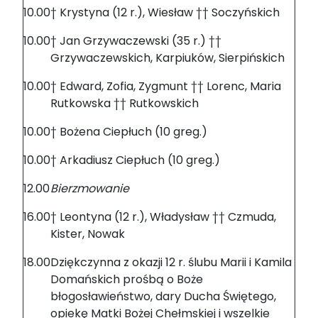
10.00
† Krystyna (12 r.), Wiesław †† Soczyńskich
10.00
† Jan Grzywaczewski (35 r.) ††
Grzywaczewskich, Karpiuków, Sierpińskich
10.00
† Edward, Zofia, Zygmunt †† Lorenc, Maria
Rutkowska †† Rutkowskich
10.00
† Bożena Ciepłuch (10 greg.)
10.00
† Arkadiusz Ciepłuch (10 greg.)
12.00
Bierzmowanie
16.00
† Leontyna (12 r.), Władysław †† Czmuda,
Kister, Nowak
18.00
Dziękczynna z okazji 12 r. ślubu Marii i Kamila
Domańskich prośbą o Boże
błogosławieństwo, dary Ducha Świętego,
opiekę Matki Bożej Chełmskiej i wszelkie