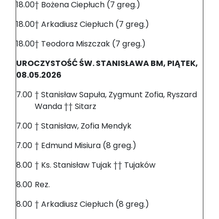
18.00
† Bożena Ciepłuch (7 greg.)
18.00
† Arkadiusz Ciepłuch (7 greg.)
18.00
† Teodora Miszczak (7 greg.)
UROCZYSTOŚĆ ŚW. STANISŁAWA BM, PIĄTEK,
08.05.2026
7.00
† Stanisław Sapuła, Zygmunt Zofia, Ryszard
Wanda †† Sitarz
7.00
† Stanisław, Zofia Mendyk
7.00
† Edmund Misiura (8 greg.)
8.00
† Ks. Stanisław Tujak †† Tujaków
8.00
Rez.
8.00
† Arkadiusz Ciepłuch (8 greg.)