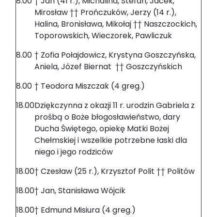
8.00
† Jan (41 r.), Michalina, Stefan, Jacek,
Mirosław †† Prończuków, Jerzy (14 r.),
Halina, Bronisława, Mikołaj †† Naszczockich,
Toporowskich, Wieczorek, Pawliczuk
8.00
† Zofia Połajdowicz, Krystyna Goszczyńska,
Aniela, Józef Biernat †† Goszczyńskich
8.00
† Teodora Miszczak (4 greg.)
18.00
Dziękczynna z okazji 11 r. urodzin Gabriela z
prośbą o Boże błogosławieństwo, dary
Ducha Świętego, opiekę Matki Bożej
Chełmskiej i wszelkie potrzebne łaski dla
niego i jego rodziców
18.00
† Czesław (25 r.), Krzysztof Polit †† Politów
18.00
† Jan, Stanisława Wójcik
18.00
† Edmund Misiura (4 greg.)