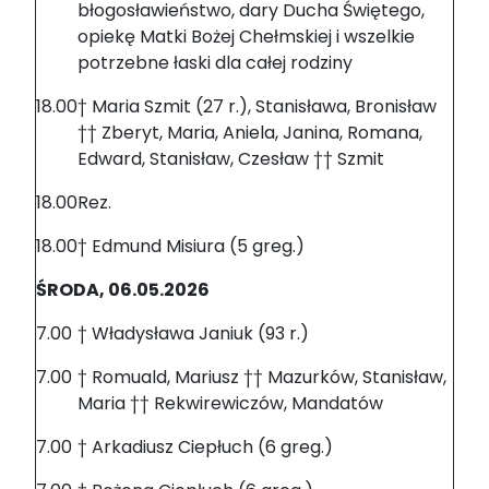
błogosławieństwo, dary Ducha Świętego,
opiekę Matki Bożej Chełmskiej i wszelkie
potrzebne łaski dla całej rodziny
18.00
† Maria Szmit (27 r.), Stanisława, Bronisław
†† Zberyt, Maria, Aniela, Janina, Romana,
Edward, Stanisław, Czesław †† Szmit
18.00
Rez.
18.00
† Edmund Misiura (5 greg.)
ŚRODA, 06.05.2026
7.00
† Władysława Janiuk (93 r.)
7.00
† Romuald, Mariusz †† Mazurków, Stanisław,
Maria †† Rekwirewiczów, Mandatów
7.00
† Arkadiusz Ciepłuch (6 greg.)