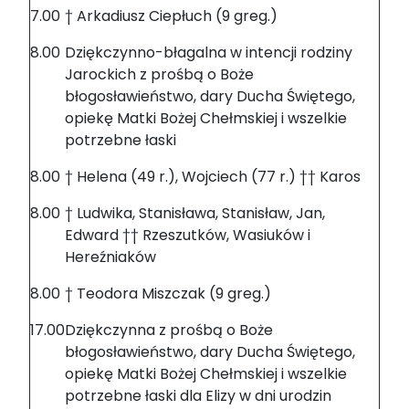
7.00
† Arkadiusz Ciepłuch (9 greg.)
8.00
Dziękczynno-błagalna w intencji rodziny
Jarockich z prośbą o Boże
błogosławieństwo, dary Ducha Świętego,
opiekę Matki Bożej Chełmskiej i wszelkie
potrzebne łaski
8.00
† Helena (49 r.), Wojciech (77 r.) †† Karos
8.00
† Ludwika, Stanisława, Stanisław, Jan,
Edward †† Rzeszutków, Wasiuków i
Hereźniaków
8.00
† Teodora Miszczak (9 greg.)
17.00
Dziękczynna z prośbą o Boże
błogosławieństwo, dary Ducha Świętego,
opiekę Matki Bożej Chełmskiej i wszelkie
potrzebne łaski dla Elizy w dni urodzin