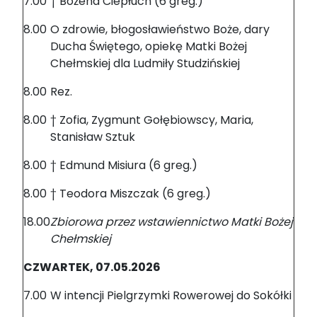
7.00
† Bożena Ciepłuch (6 greg.)
8.00
O zdrowie, błogosławieństwo Boże, dary
Ducha Świętego, opiekę Matki Bożej
Chełmskiej dla Ludmiły Studzińskiej
8.00
Rez.
8.00
† Zofia, Zygmunt Gołębiowscy, Maria,
Stanisław Sztuk
8.00
† Edmund Misiura (6 greg.)
8.00
† Teodora Miszczak (6 greg.)
18.00
Zbiorowa przez wstawiennictwo Matki Bożej
Chełmskiej
CZWARTEK, 07.05.2026
7.00
W intencji Pielgrzymki Rowerowej do Sokółki