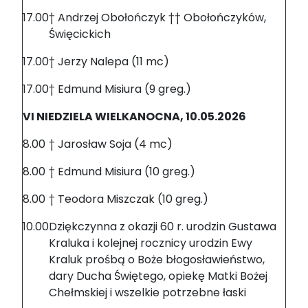
17.00
† Andrzej Obołończyk †† Obołończyków,
Święcickich
17.00
† Jerzy Nalepa (11 mc)
17.00
† Edmund Misiura (9 greg.)
VI NIEDZIELA WIELKANOCNA, 10.05.2026
8.00
† Jarosław Soja (4 mc)
8.00
† Edmund Misiura (10 greg.)
8.00
† Teodora Miszczak (10 greg.)
10.00
Dziękczynna z okazji 60 r. urodzin Gustawa
Kraluka i kolejnej rocznicy urodzin Ewy
Kraluk prośbą o Boże błogosławieństwo,
dary Ducha Świętego, opiekę Matki Bożej
Chełmskiej i wszelkie potrzebne łaski