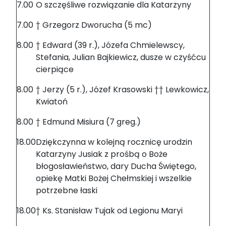
7.00
O szczęśliwe rozwiązanie dla Katarzyny
7.00
† Grzegorz Dworucha (5 mc)
8.00
† Edward (39 r.), Józefa Chmielewscy,
Stefania, Julian Bajkiewicz, dusze w czyśćcu
cierpiące
8.00
† Jerzy (5 r.), Józef Krasowski †† Lewkowicz,
Kwiatoń
8.00
† Edmund Misiura (7 greg.)
18.00
Dziękczynna w kolejną rocznicę urodzin
Katarzyny Jusiak z prośbą o Boże
błogosławieństwo, dary Ducha Świętego,
opiekę Matki Bożej Chełmskiej i wszelkie
potrzebne łaski
18.00
† Ks. Stanisław Tujak od Legionu Maryi