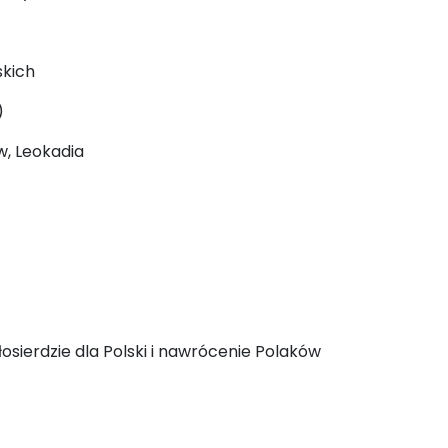
skich
)
aw, Leokadia
sierdzie dla Polski i nawrócenie Polaków