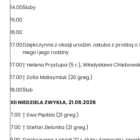
14.00
Śluby
15.00
16.00
17.00
Dziękczynna z okazji urodzin Jakuba z prośbą o 
niego i jego rodziny
17.00
† Helena Prystupa (5 r.), Władysława Chlebowska
17.00
† Zofia Maksymiuk (20 greg.)
18.00
Ślub
XII NIEDZIELA ZWYKŁA, 21.06.2026
7.00
† Ewa Piędzia (21 greg.)
7.00
† Stefan Zielonka (21 greg.)
9.00
Dziękczynna z okazji 22 r. ślubu Agnieszki i Ja