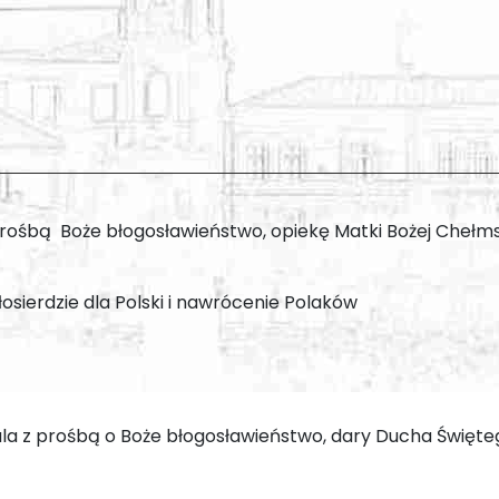
 prośbą Boże błogosławieństwo, opiekę Matki Bożej Chełmski
sierdzie dla Polski i nawrócenie Polaków
la z prośbą o Boże błogosławieństwo, dary Ducha Świętego