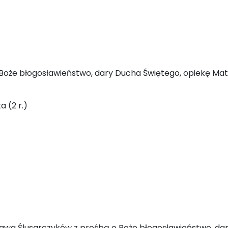
Boże błogosławieństwo, dary Ducha Świętego, opiekę Matki
 (2 r.)
rosława Ślusarczyków z prośbą o Boże błogosławieństwo, da