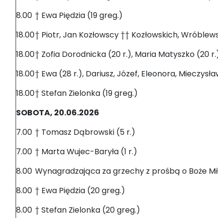
8.00
† Ewa Piędzia (19 greg.)
18.00
† Piotr, Jan Kozłowscy †† Kozłowskich, Wróblew
18.00
† Zofia Dorodnicka (20 r.), Maria Matyszko (20 r.
18.00
† Ewa (28 r.), Dariusz, Józef, Eleonora, Mieczysł
18.00
† Stefan Zielonka (19 greg.)
SOBOTA, 20.06.2026
7.00
† Tomasz Dąbrowski (5 r.)
7.00
† Marta Wujec-Baryła (1 r.)
8.00
Wynagradzająca za grzechy z prośbą o Boże Miło
8.00
† Ewa Piędzia (20 greg.)
8.00
† Stefan Zielonka (20 greg.)