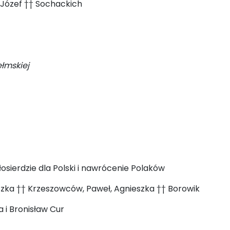
, Józef †† Sochackich
łmskiej
sierdzie dla Polski i nawrócenie Polaków
nieszka †† Krzeszowców, Paweł, Agnieszka †† Borowik
a i Bronisław Cur