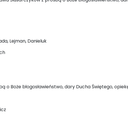
rada, Lejman, Danieluk
ich
ośbą o Boże błogosławieństwo, dary Ducha Świętego, opiekę
icz