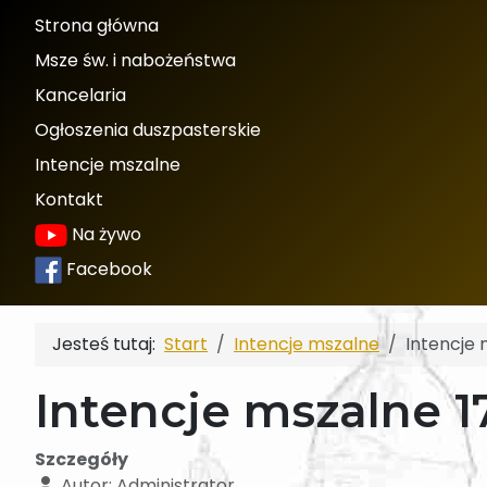
Strona główna
Msze św. i nabożeństwa
Kancelaria
Ogłoszenia duszpasterskie
Intencje mszalne
Kontakt
Na żywo
Facebook
Jesteś tutaj:
Start
Intencje mszalne
Intencje 
Intencje mszalne 1
Szczegóły
Autor:
Administrator