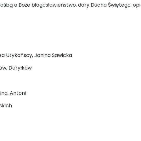
prośbą o Boże błogosławieństwo, dary Ducha Świętego, opie
esa Utykańscy, Janina Sawicka
ków, Deryłków
lina, Antoni
wskich