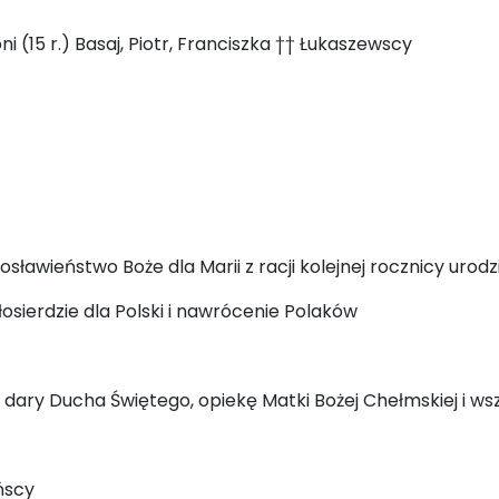
i (15 r.) Basaj, Piotr, Franciszka †† Łukaszewscy
ławieństwo Boże dla Marii z racji kolejnej rocznicy urodz
sierdzie dla Polski i nawrócenie Polaków
dary Ducha Świętego, opiekę Matki Bożej Chełmskiej i wsz
ińscy