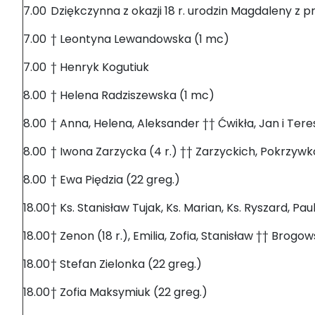
7.00
Dziękczynna z okazji 18 r. urodzin Magdaleny z 
7.00
† Leontyna Lewandowska (1 mc)
7.00
† Henryk Kogutiuk
8.00
† Helena Radziszewska (1 mc)
8.00
† Anna, Helena, Aleksander †† Ćwikła, Jan i Ter
8.00
† Iwona Zarzycka (4 r.) †† Zarzyckich, Pokrzyw
8.00
† Ewa Piędzia (22 greg.)
18.00
† Ks. Stanisław Tujak, Ks. Marian, Ks. Ryszard, Pau
18.00
† Zenon (18 r.), Emilia, Zofia, Stanisław †† Brogo
18.00
† Stefan Zielonka (22 greg.)
18.00
† Zofia Maksymiuk (22 greg.)