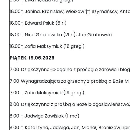
18.00
† Janina, Bronisław, Wiesław †† Szymańscy, Anton
18.00
† Edward Psiuk (6 r.)
18.00
† Nina Grabowska (21 r.), Jan Grabowski
18.00
† Zofia Maksymiuk (18 greg.)
PIĄTEK, 19.06.2026
7.00
Dziękczynno-błagalna z prośbą o zdrowie i błogos
7.00
Wynagradzająca za grzechy z prośbą o Boże Miło
7.00
† Zofia Maksymiuk (19 greg.)
8.00
Dziękczynna z prośbą o Boże błogosławieństwo, 
8.00
† Jadwiga Zawiślak (1 mc)
8.00
† Katarzyna, Jadwiga, Jan, Michał, Bronisław Lip