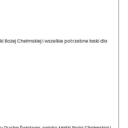
 Bożej Chełmskiej i wszelkie potrzebne łaski dla
ry Ducha Świętego, opiekę Matki Bożej Chełmskiej i