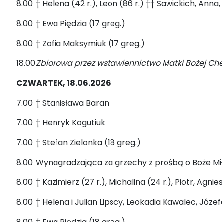
8.00
† Helena (42 r.), Leon (86 r.) †† Sawickich, Anna
8.00
† Ewa Piędzia (17 greg.)
8.00
† Zofia Maksymiuk (17 greg.)
18.00
Zbiorowa przez wstawiennictwo Matki Bożej Che
CZWARTEK, 18.06.2026
7.00
† Stanisława Baran
7.00
† Henryk Kogutiuk
7.00
† Stefan Zielonka (18 greg.)
8.00
Wynagradzająca za grzechy z prośbą o Boże Miło
8.00
† Kazimierz (27 r.), Michalina (24 r.), Piotr, Ag
8.00
† Helena i Julian Lipscy, Leokadia Kawalec, Józef
8.00
† Ewa Piędzia (18 greg.)