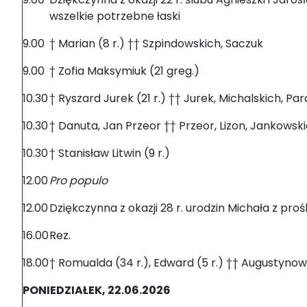
wszelkie potrzebne łaski
9.00
† Marian (8 r.) †† Szpindowskich, Saczuk
9.00
† Zofia Maksymiuk (21 greg.)
10.30
† Ryszard Jurek (21 r.) †† Jurek, Michalskich, Pa
10.30
† Danuta, Jan Przeor †† Przeor, Lizon, Jankowsk
10.30
† Stanisław Litwin (9 r.)
12.00
Pro populo
12.00
Dziękczynna z okazji 28 r. urodzin Michała z pr
16.00
Rez.
18.00
† Romualda (34 r.), Edward (5 r.) †† Augustynow
PONIEDZIAŁEK, 22.06.2026