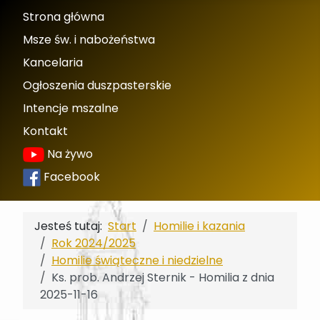
Strona główna
Msze św. i nabożeństwa
Kancelaria
Ogłoszenia duszpasterskie
Intencje mszalne
Kontakt
Na żywo
Facebook
Jesteś tutaj:
Start
Homilie i kazania
Rok 2024/2025
Homilie świąteczne i niedzielne
Ks. prob. Andrzej Sternik - Homilia z dnia
2025-11-16