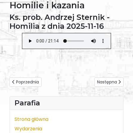
Homilie i kazania
Ks. prob. Andrzej Sternik -
Homilia z dnia 2025-11-16
Poprzednia strona: Ks. Mikołaj Dudziński - Homilia z dnia 20
Następna strona: K
Poprzednia
Następna
Parafia
Strona główna
Wydarzenia