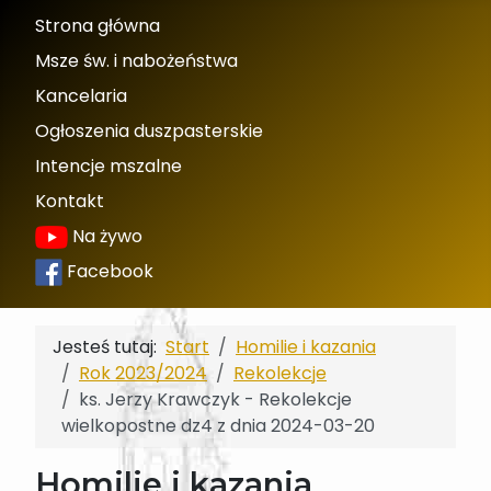
Strona główna
Msze św. i nabożeństwa
Kancelaria
Ogłoszenia duszpasterskie
Intencje mszalne
Kontakt
Na żywo
Facebook
Jesteś tutaj:
Start
Homilie i kazania
Rok 2023/2024
Rekolekcje
ks. Jerzy Krawczyk - Rekolekcje
wielkopostne dz4 z dnia 2024-03-20
Homilie i kazania