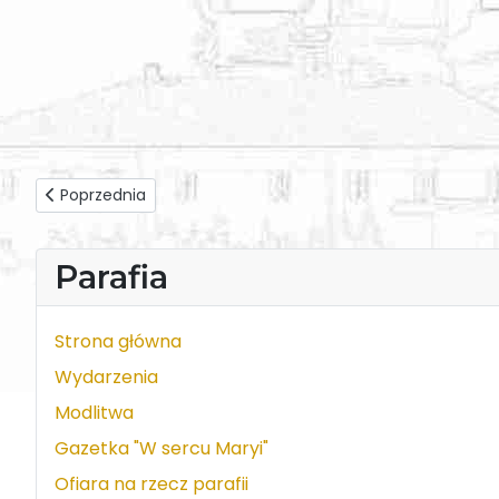
Poprzednia strona: Ks. dr Marek Kwiatosz - Homilia z dnia 
Poprzednia
Parafia
Strona główna
Wydarzenia
Modlitwa
Gazetka "W sercu Maryi"
Ofiara na rzecz parafii