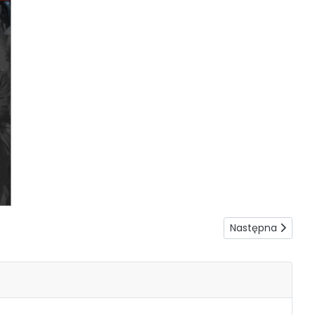
Następna strona: 
Następna