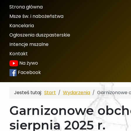
Strona główna
Msze św. i nabożeństwa
Kancelaria
Ogłoszenia duszpasterskie
Intencje mszalne
Kontakt
Na żywo
Facebook
Jesteś tutaj:
Start
Wydarzenia
Garnizonowe ob
Garnizonowe obcho
sierpnia 2025 r.