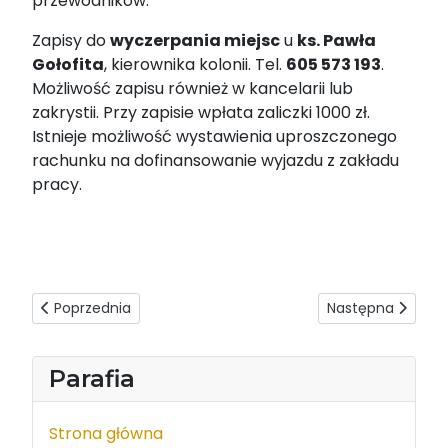
przewodników.
Zapisy do
wyczerpania miejsc
u
ks. Pawła
Gołofita
, kierownika kolonii. Tel.
605 573 193
.
Możliwość zapisu również w kancelarii lub
zakrystii. Przy zapisie wpłata zaliczki 1000 zł.
Istnieje możliwość wystawienia uproszczonego
rachunku na dofinansowanie wyjazdu z zakładu
pracy.
Poprzednia strona: Wręczenie nagród Przyjaciel Dziecka z
Następna strona: 
Poprzednia
Następna
Parafia
Strona główna