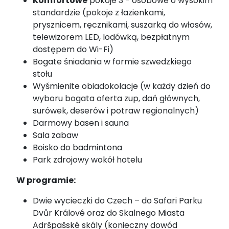
Komfortowe
pokoje 3 - osobowe o wysokim
standardzie (pokoje z łazienkami,
prysznicem, ręcznikami, suszarką do włosów,
telewizorem LED, lodówką, bezpłatnym
dostępem do Wi-Fi)
Bogate śniadania w formie szwedzkiego
stołu
Wyśmienite obiadokolacje (w każdy dzień do
wyboru bogata oferta zup, dań głównych,
surówek, deserów i potraw regionalnych)
Darmowy basen i sauna
Sala zabaw
Boisko do badmintona
Park zdrojowy wokół hotelu
W programie:
Dwie wycieczki do Czech – do Safari Parku
Dvůr Králové oraz do Skalnego Miasta
Adršpašské skály (konieczny dowód