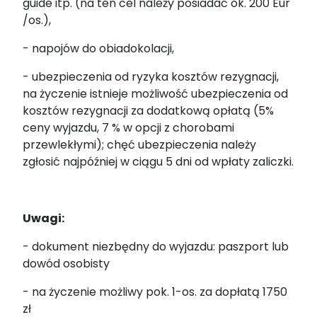
guide itp. (na ten cel należy posiadać ok. 200 Eur
/os.),
- napojów do obiadokolacji,
- ubezpieczenia od ryzyka kosztów rezygnacji,
na życzenie istnieje możliwość ubezpieczenia od
kosztów rezygnacji za dodatkową opłatą (5%
ceny wyjazdu, 7 % w opcji z chorobami
przewlekłymi); chęć ubezpieczenia należy
zgłosić najpóźniej w ciągu 5 dni od wpłaty zaliczki.
Uwagi
:
- dokument niezbędny do wyjazdu: paszport lub
dowód osobisty
- na życzenie możliwy pok. 1-os. za dopłatą 1750
zł