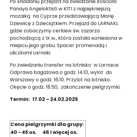
Po śniadaniu przejazd na zwiedzanie kościoła
Panaya Angeloktisti w KITI z najpiękniejszą
mozaiką na Cyprze przedstawiającą Marię
Dziewicę z Dzieciątkiem. Przejazd do LARNAKI,
gdzie zobaczymy cerkiew św. Łazarza
pochodzącą z IX w., która została wzniesiona w
miejscu jego grobu. Spacer promenadą i
uliczkami Larnaki.
Po zwiedzaniu transfer na lotnisko w Larnace.
Odprawa bagażowa o godz. 14.10, wylot do
Warszawy o godz. 16.10. Przylot na lotnisko
Okęcie o godz. 18.50, zakończenie pielgrzymki.
Termin
: 17.02 – 24.02.2025
Cena pielgrzymki dla grupy:
40 - 45 os.
46 i więcej os.