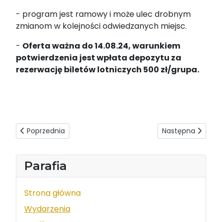
- program jest ramowy i może ulec drobnym
zmianom w kolejności odwiedzanych miejsc.
-
Oferta ważna do 14.08.24, warunkiem
potwierdzenia jest wpłata depozytu za
rezerwację biletów lotniczych 500 zł/grupa.
Poprzednia strona: Ks. Andrzej Sternik - XVIII Niedziela zw
Następna strona:
Poprzednia
Następna
Parafia
Strona główna
Wydarzenia