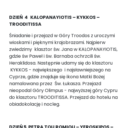
DZIEŃ 4
KALOPANAYIOTIS – KYKKOS –
TROODITISSA
Śniadanie i przejazd w Góry Troodos z uroczymi
wioskami i pięknymi krajobrazami. Najpierw
zwiedzimy klasztor św. Jana w KALOPANAYIOTIS,
gdzie św Paweł i św. Barnaba ochrzcili św.
Heraklidosa. Następnie udamy się do klasztoru
KYKKOS - największego i najsławniejszego na
Cyprze, gdzie znajduje się ikona Matki Bożej
namalowana przez Św. Łukasza. Przejazd
nieopodal Góry Olimpus - najwyższej góry Cypru
do klasztoru TROODITISSA. Przejazd do hotelu na
obiadokolację i nocleg.
DZIEŃ 5
PETRA TOU ROMIOU – YEROSKIPOS –