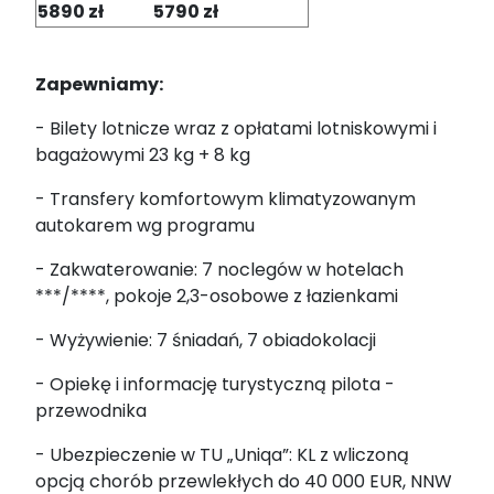
5890 zł
5790 zł
Zapewniamy
:
- Bilety lotnicze wraz z opłatami lotniskowymi i
bagażowymi 23 kg + 8 kg
- Transfery komfortowym klimatyzowanym
autokarem wg programu
- Zakwaterowanie: 7 noclegów w hotelach
***/****, pokoje 2,3-osobowe z łazienkami
- Wyżywienie: 7 śniadań, 7 obiadokolacji
- Opiekę i informację turystyczną pilota -
przewodnika
- Ubezpieczenie w TU „Uniqa”: KL z wliczoną
opcją chorób przewlekłych do 40 000 EUR, NNW