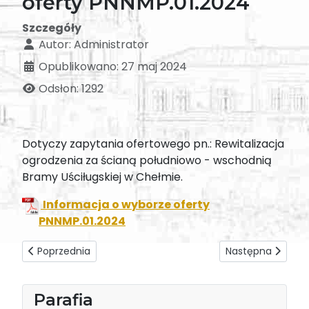
oferty PNNMP.01.2024
Szczegóły
Autor:
Administrator
Opublikowano: 27 maj 2024
Odsłon: 1292
Dotyczy zapytania ofertowego pn.: Rewitalizacja
ogrodzenia za ścianą południowo - wschodnią
Bramy Uściługskiej w Chełmie.
Informacja o wyborze oferty
PNNMP.01.2024
Poprzednia strona: Informacja o złożonych ofertach - Nr
Następna strona:
Poprzednia
Następna
Parafia