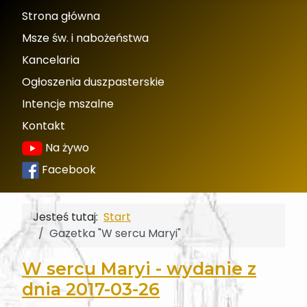
Strona główna
Msze św. i nabożeństwa
Kancelaria
Ogłoszenia duszpasterskie
Intencje mszalne
Kontakt
Na żywo
Facebook
Jesteś tutaj:
Start
Gazetka "W sercu Maryi"
W sercu Maryi - wydanie z
dnia 2017-03-26