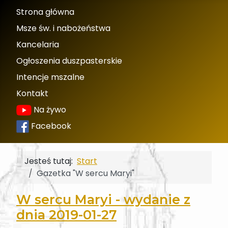
Strona główna
Msze św. i nabożeństwa
Kancelaria
Ogłoszenia duszpasterskie
Intencje mszalne
Kontakt
Na żywo
Facebook
Jesteś tutaj:
Start
Gazetka "W sercu Maryi"
W sercu Maryi - wydanie z
dnia 2019-01-27