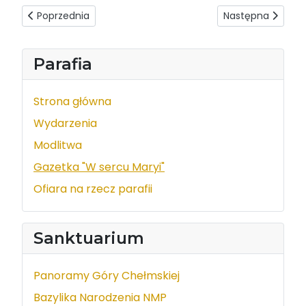
Poprzednia strona: W sercu Maryi - wydanie z dnia 2018-0
Następna strona:
Poprzednia
Następna
Parafia
Strona główna
Wydarzenia
Modlitwa
Gazetka "W sercu Maryi"
Ofiara na rzecz parafii
Sanktuarium
Panoramy Góry Chełmskiej
Bazylika Narodzenia NMP