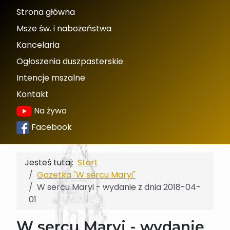
Strona główna
Msze św. i nabożeństwa
Kancelaria
Ogłoszenia duszpasterskie
Intencje mszalne
Kontakt
Na żywo
Facebook
Jesteś tutaj:
Start
Gazetka "W sercu Maryi"
W sercu Maryi - wydanie z dnia 2018-04-
01
W sercu Maryi - wydanie