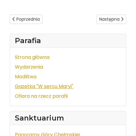
Poprzednia strona: W sercu Maryi - wydanie z dnia 2017-10
Następna strona: 
Poprzednia
Następna
Parafia
Strona główna
Wydarzenia
Modlitwa
Gazetka "W sercu Maryi"
Ofiara na rzecz parafii
Sanktuarium
Panoramy Góry Chełmskiej