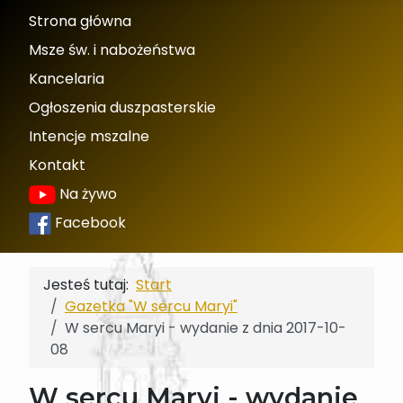
Strona główna
Msze św. i nabożeństwa
Kancelaria
Ogłoszenia duszpasterskie
Intencje mszalne
Kontakt
Na żywo
Facebook
Jesteś tutaj:
Start
Gazetka "W sercu Maryi"
W sercu Maryi - wydanie z dnia 2017-10-
08
W sercu Maryi - wydanie