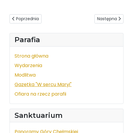
Poprzednia strona: W sercu Maryi - wydanie z dnia 2017-0
Następna strona:
Poprzednia
Następna
Parafia
Strona główna
Wydarzenia
Modlitwa
Gazetka "W sercu Maryi"
Ofiara na rzecz parafii
Sanktuarium
Panoramy Góry Chełmskiej