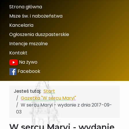
Strona główna
Msze św. i nabożeństwa
Kancelaria
Ogłoszenia duszpasterskie
Intencje mszalne
Kontakt
Na żywo
Facebook
Jesteś tutaj:
Start
Gazetka "W sercu Maryi"
W sercu Maryi - wydanie z dnia 2017-09-
03
W sercu Maryi - wydanie