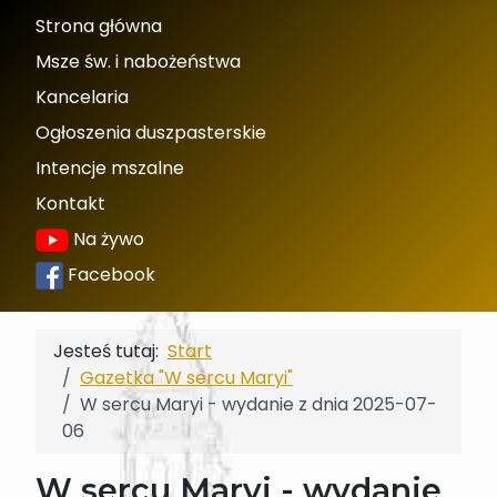
Strona główna
Msze św. i nabożeństwa
Kancelaria
Ogłoszenia duszpasterskie
Intencje mszalne
Kontakt
Na żywo
Facebook
Jesteś tutaj:
Start
Gazetka "W sercu Maryi"
W sercu Maryi - wydanie z dnia 2025-07-
06
W sercu Maryi - wydanie