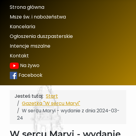
Strona główna
Msze św. i nabożeństwa
Kancelaria
Ogłoszenia duszpasterskie
Intencje mszalne
Kontakt
Na żywo
Facebook
Jesteś tutaj:
Start
Gazetka "W sercu Maryi"
W sercu Maryi - wydanie z dnia 2024-03-
24
W sercu Maryi - wydanie