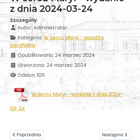
z dnia 2024-03-24
Szczegóły
Autor:
Administrator
Kategoria:
W sercu Maryi - gazetka
parafialna
Opublikowano: 24 marzec 2024
Utworzono: 24 marzec 2024
Odsłon: 1011
W sercu Maryi - wydanie z dnia 2024-
03-24
Poprzednia strona: W sercu Maryi - wydanie z dnia 2024-0
Następna strona:
Poprzednia
Następna