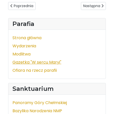
Poprzednia strona: W sercu Maryi - wydanie z dnia 2020-1
Następna strona:
Poprzednia
Następna
Parafia
Strona główna
Wydarzenia
Modlitwa
Gazetka "W sercu Maryi"
Ofiara na rzecz parafii
Sanktuarium
Panoramy Góry Chełmskiej
Bazylika Narodzenia NMP