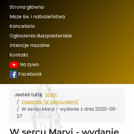
Strona główna
Msze św. i nabożeństwa
Kancelaria
Ogłoszenia duszpasterskie
Intencje mszalne
Kontakt
Na żywo
Facebook
Jesteś tutaj:
Start
Gazetka "W sercu Maryi"
W sercu Maryi - wydanie z dnia 2020-09-
27
W sercu Maryi - wydanie