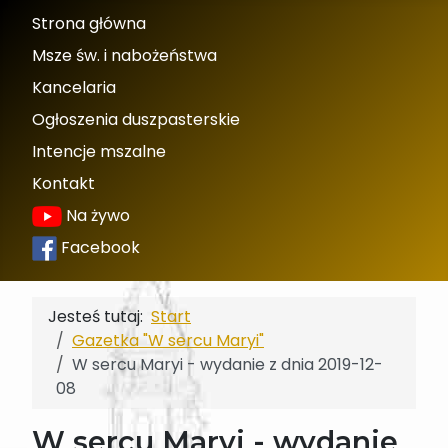
Strona główna
Msze św. i nabożeństwa
Kancelaria
Ogłoszenia duszpasterskie
Intencje mszalne
Kontakt
Na żywo
Facebook
Jesteś tutaj:
Start
Gazetka "W sercu Maryi"
W sercu Maryi - wydanie z dnia 2019-12-
08
W sercu Maryi - wydanie