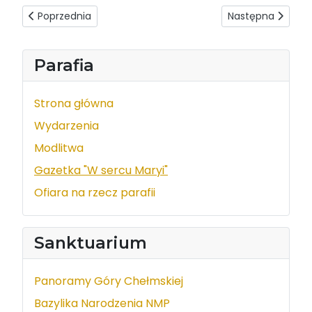
Poprzednia strona: W sercu Maryi - wydanie z dnia 2019-12
Następna strona: 
Poprzednia
Następna
Parafia
Strona główna
Wydarzenia
Modlitwa
Gazetka "W sercu Maryi"
Ofiara na rzecz parafii
Sanktuarium
Panoramy Góry Chełmskiej
Bazylika Narodzenia NMP