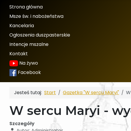
Strona główna
Msze św. i nabożeństwa
Kancelaria
Ogłoszenia duszpasterskie
Intencje mszalne
Kontakt
Na żywo
Facebook
Jesteś tutaj:
Start
Gazetka "W sercu Maryi"
W 
W sercu Maryi - wy
Szczegóły
Autor:
Administrator