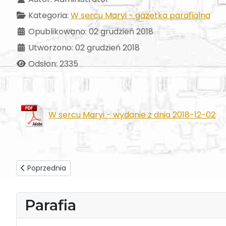
Kategoria:
W sercu Maryi - gazetka parafialna
Opublikowano: 02 grudzień 2018
Utworzono: 02 grudzień 2018
Odsłon: 2335
W sercu Maryi - wydanie z dnia 2018-12-02
Poprzednia strona: W sercu Maryi - wydanie z dnia 2018-1
Poprzednia
Parafia