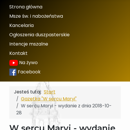
Strona główna
Msze św. i nabożeństwa
Kancelaria
Ogłoszenia duszpasterskie
Intencje mszalne
Kontakt
Na żywo
Facebook
Jesteś tutaj:
Start
Gazetka "W sercu Maryi"
W sercu Maryi - wydanie z dnia 2018-10-
28
W sercu Maryi - wydanie