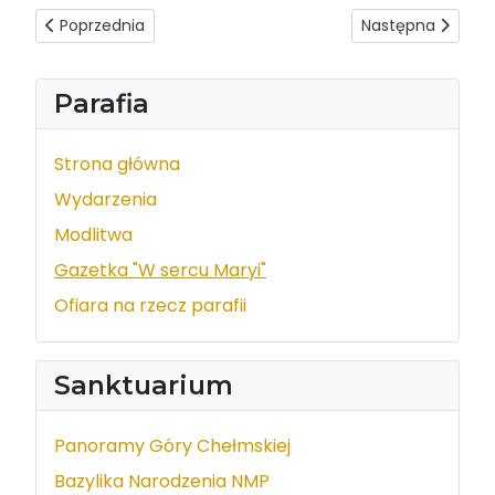
Poprzednia strona: W sercu Maryi - wydanie z dnia 2018-11
Następna strona: 
Poprzednia
Następna
Parafia
Strona główna
Wydarzenia
Modlitwa
Gazetka "W sercu Maryi"
Ofiara na rzecz parafii
Sanktuarium
Panoramy Góry Chełmskiej
Bazylika Narodzenia NMP