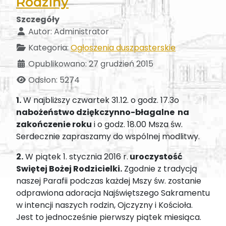
Rodziny
Szczegóły
Autor:
Administrator
Kategoria:
Ogłoszenia duszpasterskie
Opublikowano: 27 grudzień 2015
Odsłon: 5274
1.
W najbliższy czwartek 31.12. o godz. 17.3o
nabożeństwo dziękczynno-błagalne na
zakończenie roku
i o godz. 18.00 Msza św.
Serdecznie zapraszamy do wspólnej modlitwy.
2.
W piątek 1. stycznia 2016 r.
uroczystość
Swiętej Bożej Rodzicielki.
Zgodnie z tradycją
naszej Parafii podczas każdej Mszy św. zostanie
odprawiona adoracja Najświętszego Sakramentu
w intencji naszych rodzin, Ojczyzny i Kościoła.
Jest to jednocześnie pierwszy piątek miesiąca.