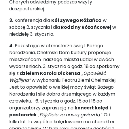
Chorych odwiedzimy podczas wizyty
duszpasterskiej.
3.
Konferencja dla
Kół Zywego Różańca
w
sobotę 2. stycznia i dla
Rodziny Różańcowej
w
niedzielę 3. stycznia.
4.
Pozostając w atmosferze świąt Bożego
Narodzenia, Chełmski Dom Kultury proponuje
mieszkańcom naszego miasta udział w dwóch
wydarzeniach. 3. stycznia o godz. 18.oo spotkamy
się z
dziełem Karola Dickensa
„Opowieść
Wigilijna”
w wykonaniu Teatru Ziemi Chełmskiej.
Jest to opowieść o wielkiej mocy świąt Bożego
Narodzenia i sile dobra drzemiącego w każdym
człowieku. 6. stycznia o godz. 15.oo i 18.oo
organizatorzy zapraszają na
koncert kolęd i
pastorałek
„
Pójdźcie za naszą gwiazdą”.
Od
kilku lat to wspólne kolędowanie ma charakter
charytatywny. W tym roku całkowity dochód z