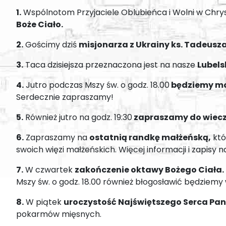
1.
Wspólnotom Przyjaciele Oblubieńca i Wolni w Chryst
Boże Ciało.
2.
Gościmy dziś
misjonarza z Ukrainy ks. Tadeusz
3.
Taca dzisiejsza przeznaczona jest na nasze
Lubels
4.
Jutro podczas Mszy św. o godz. 18.00
będziemy modl
Serdecznie zapraszamy!
5.
Również jutro na godz. 19:30
zapraszamy do wiecze
6.
Zapraszamy na
ostatnią randkę małżeńską,
któ
swoich więzi małżeńskich. Więcej informacji i zapisy 
7.
W czwartek
zakończenie oktawy Bożego Ciała.
Mszy św. o godz. 18.00 również błogosławić będziemy 
8.
W piątek
uroczystość Najświętszego Serca Pan
pokarmów mięsnych.