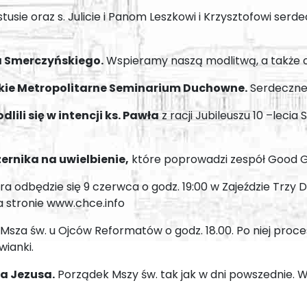
usie oraz s. Julicie i Panom Leszkowi i Krzysztofowi serd
a Smerczyńskiego.
Wspieramy naszą modlitwą, a także of
kie Metropolitarne Seminarium Duchowne.
Serdeczne 
ili się w intencji ks. Pawła
z racji Jubileuszu 10 –lecia
rnika na uwielbienie,
które poprowadzi zespół Good G
ra odbędzie się 9 czerwca o godz. 19:00 w Zajeździe Trz
na stronie www.chce.info
Msza św. u Ojców Reformatów o godz. 18.00. Po niej proc
wianki.
a Jezusa.
Porządek Mszy św. tak jak w dni powszednie. W