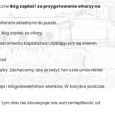
eczne
Bóg zapłać! za przygotowanie ołtarzy na
iarami składnymi do puszki.
Bóg zapłać za ofiary.
 Sakramentu Kapłaństwa i zbliżających się imienin.
od.
y Dęby. Zachęcamy, aby przeżyć ten czas umocnienia
esja i błogosławieństwo wianków. W bazylice podczas
 tym dniu nie obowiązuje nas wstrzemięźliwość od