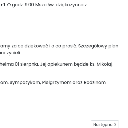
r 1
. O godz. 9.00 Msza św. dziękczynna z
my za co dziękować i o co prosić. Szczegółowy plan
uczycieli.
łma 01 sierpnia. Jej opiekunem będzie ks. Mikołaj.
ciom, Sympatykom, Pielgrzymom oraz Rodzinom
Następna strona:
Następna