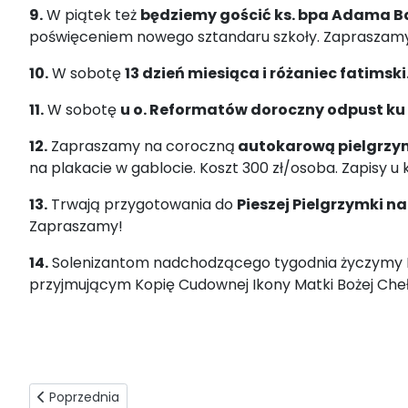
9.
W piątek też
będziemy gościć ks. bpa Adama Baba
poświęceniem nowego sztandaru szkoły. Zapraszamy
10.
W sobotę
13 dzień miesiąca i różaniec fatimski
11.
W sobotę
u o. Reformatów doroczny odpust ku 
12.
Zapraszamy na coroczną
autokarową pielgrzym
na plakacie w gablocie. Koszt 300 zł/osoba. Zapisy u
13.
Trwają przygotowania do
Pieszej Pielgrzymki na
Zapraszamy!
14.
Solenizantom nadchodzącego tygodnia życzymy B
przyjmującym Kopię Cudownej Ikony Matki Bożej Cheł
Poprzednia strona: Ogłoszenia duszpasterskie - 14.06.2026
Poprzednia