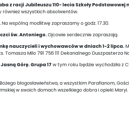
 z racji Jubileuszu 110- lecia Szkoły Podstawowej n
 również wszystkich absolwentów.
.
Na wspólną modlitwę zapraszamy o godz. 17.30.
czci św. Antoniego.
Ojcowie serdecznie zapraszają.
kę nauczycieli i wychowawców w dniach 1-2 lipca.
Ma
 ks. Tomasza Milo 791 756 111 Dekanalnego Duszpasterza Na
 Jasną Górę. Grupa 17
w tym roku będzie wychodziła z Che
ożego błogosławieństwa, a wszystkim Parafianom, Goś
mskiej w swoich domach wszelkiego dobra i opieki Maryi.
r. XI NIEDZIELA ZWYKŁA ROK A