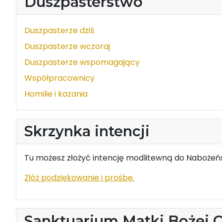
Duszpasterstwo
Duszpasterze dziś
Duszpasterze wczoraj
Duszpasterze wspomagający
Współpracownicy
Homilie i kazania
Skrzynka intencji
Tu możesz złożyć intencję modlitewną do Nabożeńs
Złóż podziękowanie i prośbę.
Sanktuarium Matki Bożej 