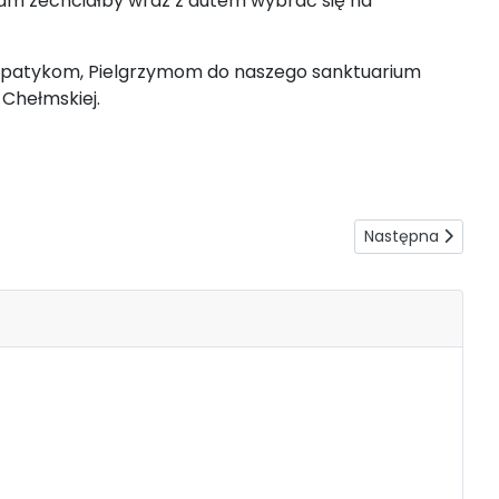
am zechciałby wraz z autem wybrać się na
mpatykom, Pielgrzymom do naszego sanktuarium
 Chełmskiej.
Następna strona: 
Następna