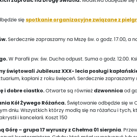
ich zaprosić na Drogę Światła.
Modlitwa odbędzie się 
dbędzie się
spotkanie organizacyjne związane z pielg
św.
Serdecznie zapraszamy na Mszę św. o godz. 17.00, a 
go.
W Parafii pw. św. Ducha odpust. Suma o godz. 12.00. K
y świętowali Jubileusz XXX- lecia posługi kapłański
tuarium, kapłani z roku święceń. Serdecznie zapraszamy 
 i dobre ciastko.
Otwarte są również
dzwonnica
od go
ania Kół Żywego Różańca.
Świętowanie odbędzie się w 
dniu. Wszystkich którzy modlą się na różańcu i tych, któr
ystii i kancelarii. Koszt 150
ą Górę – grupa 17 wyruszy z Chełma 01 sierpnia
. Prze