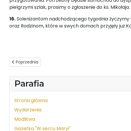
przygotowania. Potrzebny będzie samochód do dyspo
pielgrzymi szlak, prosimy o zgłoszenie do ks. Mikołaja.
16.
Solenizantom nadchodzącego tygodnia życzymy w
oraz Rodzinom, które w swych domach przyjęły już Kop
Poprzednia strona: Ogłoszenia duszpasterskie - 24.05.20
Poprzednia
Parafia
Strona główna
Wydarzenia
Modlitwa
Gazetka "W sercu Maryi"