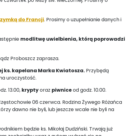
w czwartek po Mszy św. wieczornej. Prosimy o
rzymką do Francji
. Prosimy o uzupełnianie danych i
następnie
modlitwę uwielbienia, którą poprowadzi
siądz Proboszcz zaprasza.
ej ks. kapelana Marka Kwiatosza.
Przybędą
na uroczystość.
dz. 13.00,
krypty
oraz
piwnice
od godz. 10.00.
Częstochowie 06 czerwca. Rodzina Żywego Różańca
zy dawno nie byli, lub jeszcze wcale nie byli na
wodnikiem będzie ks. Mikołaj Dudziński. Trwają już