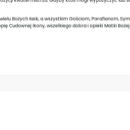
zycji kwatermistrza. Gdyby ktoś mógł wypożyczyć lub s
ielu Bożych łask, a wszystkim Gościom, Parafianom, Sy
ię Cudownej Ikony, wszelkiego dobra i opieki Matki Bożej
26r. ZESŁANIE DUCHA ŚWIĘTEGO ROK A