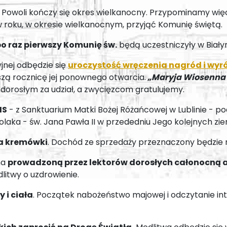
Powoli kończy się okres wielkanocny. Przypominamy więc
 roku, w okresie wielkanocnym, przyjąć Komunię świętą.
po raz pierwszy Komunię św.
będą uczestniczyły w Białym
jnej odbędzie się
uroczystość wręczenia nagród i wy
zą rocznicę jej ponownego otwarcia.
„Maryja Wiosenna 
dorosłym za udział, a zwycięzcom gratulujemy.
IS
- z Sanktuarium Matki Bożej Różańcowej w Lublinie - po
laka - św. Jana Pawła II w przededniu Jego kolejnych zie
a kremówki
. Dochód ze sprzedaży przeznaczony będzie 
na
prowadzoną przez lektorów dorosłych całonocną 
litwy o uzdrowienie.
 i ciała
. Początek nabożeństwo majowej i odczytanie inten