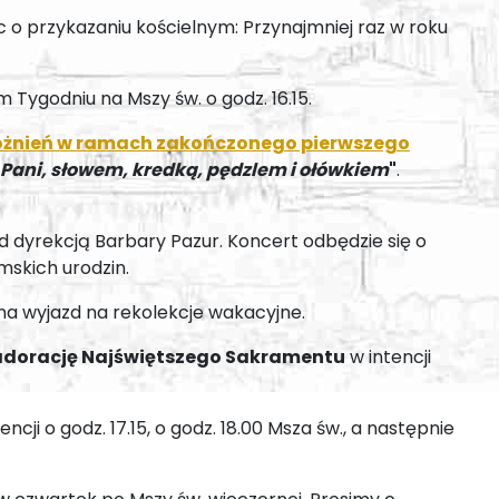
 o przykazaniu kościelnym: Przynajmniej raz w roku
 Tygodniu na Mszy św. o godz. 16.15.
różnień w ramach zakończonego pierwszego
Pani, słowem, kredką, pędzlem i ołówkiem
"
.
d dyrekcją Barbary Pazur. Koncert odbędzie się o
mskich urodzin.
na wyjazd na rekolekcje wakacyjne.
adorację Najświętszego Sakramentu
w intencji
cji o godz. 17.15, o godz. 18.00 Msza św., a następnie