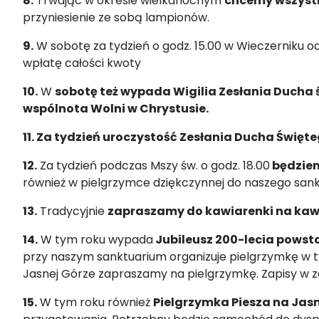
8.
Trwając w okresie wielkanocnym
chcemy wszystk
przyniesienie ze sobą lampionów.
9.
W sobotę za tydzień o godz. 15.00 w Wieczerniku o
wpłatę całości kwoty
10.
W
sobotę też wypada Wigilia Zesłania Ducha 
wspólnota Wolni w Chrystusie.
11. Za tydzień uroczystość Zesłania Ducha Święte
12.
Za tydzień podczas Mszy św. o godz. 18.00
będziem
również w pielgrzymce dziękczynnej do naszego sank
13.
Tradycyjnie
zapraszamy do kawiarenki na kawę
14.
W tym roku wypada
Jubileusz 200-lecia powst
przy naszym sanktuarium organizuje pielgrzymkę w tym 
Jasnej Górze zapraszamy na pielgrzymkę. Zapisy w zakr
15.
W tym roku również
Pielgrzymka Piesza na Jasn