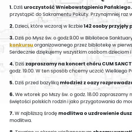
1.
Dziś
uroczystość Wniebowstąpienia Pańskiego.
przystąpić do Sakramentu Pokuty. Przynajmniej raz w
2.
Dzieci, które wczoraj w liczbie
142 osoby przyjęły 
3.
Dziś po Mysz św. o godz.9.00 w Bibliotece Sanktuary
konkursu
organizowanego przez bibliotekę w pierws
Serdecznie dziękujemy wszystkim osobom dzieciom i 
4.
Dziś
zapraszamy na koncert chóru CUM SANCT
godz. 19.00. W ten sposób chcemy uczcić Wielkiego Po
5.
Dziś przed bazyliką
młodzież z oazy rozprowadz
6.
We wtorek po Mszy św. o godz. 18.00 zapraszamy 
świętości polskich rodzin i jako przygotowania do mod
7.
W najbliższą środę
modlitwa o uzdrowienie duszy
modlitwa.