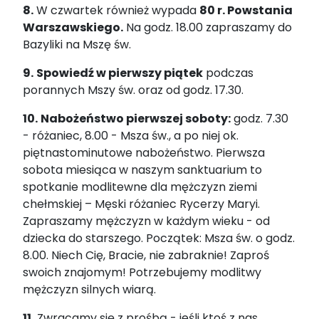
8.
W czwartek również wypada
80 r. Powstania
Warszawskiego.
Na godz. 18.00 zapraszamy do
Bazyliki na Mszę św.
9.
Spowiedź w pierwszy piątek
podczas
porannych Mszy św. oraz od godz. 17.30.
10.
Nabożeństwo pierwszej soboty:
godz. 7.30
- różaniec, 8.00 - Msza św., a po niej ok.
piętnastominutowe nabożeństwo. Pierwsza
sobota miesiąca w naszym sanktuarium to
spotkanie modlitewne dla mężczyzn ziemi
chełmskiej – Męski różaniec Rycerzy Maryi.
Zapraszamy mężczyzn w każdym wieku - od
dziecka do starszego. Początek: Msza św. o godz.
8.00. Niech Cię, Bracie, nie zabraknie! Zaproś
swoich znajomym! Potrzebujemy modlitwy
mężczyzn silnych wiarą.
11.
Zwracamy się z prośbą - jeśli ktoś z nas