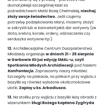
doznał jakiejś szczególnej łaski za
pośrednictwem Matki Bożej Chełmskiej,
niechaj
złoży swoje świadectwo.
Jeśli czujemy
potrzebę podziękowania Maryi, możemy złożyć
w zakrystii lub w kancelarii jakiś dar wotywny (ze
złota, srebra, korale, ordery, odznaczenia czy
serduszka wotywne itp.).
12.
Archidiecezjalne Centrum Duszpasterstwa
Młodzieży organizuje
w dniach 21 - 25 sierpnia
w Garbowie XII już edycję SMAL-u, czyli
Spotkania Młodych Archidiecezji
pod hasłem:
Konfrontacja.
Zapraszamy naszą młodzież.
Szczegóły na plakacie, na półkach przy wyjściu z
bazyliki są również wyłożone okolicznościowe
ulotki.
Zapisy u ks. Arkadiusza.
13.
Na stoliku przy wyjściu z bazyliki leżą obrazki z
wizerunkiem
Sługi Bożego kapłana Zygfryda