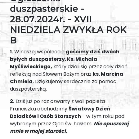
duszpasterskie -
28.07.2024r. - XVII
NIEDZIELA ZWYKŁA ROK
B
1.
W naszej wspólnocie
gościmy dziś dwóch
byłych duszpasterzy. Ks. Michała
Myśliwieckiego,
który dzieli się przez cały dzień
refleksją nad Słowem Bożym oraz
ks. Marcina
Chmiela.
Dziękujemy serdecznie za pomoc
duszpasterską.
2.
Dziś już po raz czwarty z woli papieża
Franciszka obchodzimy
Światowy Dzień
Dziadków i Osób Starszych
- w tym roku pod
wybranym przez Ojca św. hasłem:
Nie opuszczaj
mnie w mojej starości.