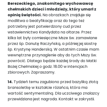
Berezeckiego, znakomitego wychowawcę
chełmskich dzieci i młodzieży, który umarł z
opinią świętości.
Na obrazkach znajduje się
modlitwa o beatyfikację oraz do tego też
potrzebny jest potwierdzony cud przez
wstawiennictwo Kandydata na ołtarze. Przez
kilka lat były comiesięczne Msze św. zamawiane
przez śp. Danutę Raczyńską, a później jej siostrę
śp. Krystynę Handerską. W ostatnim czasie mam
wewnętrzne przynaglenie aby do tych Mszy św.
powrócić. Dlatego będzie każdej środy do Matki
Bożej Chełmskiej o godz. 18.00 w intencjach
zbiorowych. Zapraszamy.
14.
Tydzień temu zagubiono przed bazyliką złotą
bransoletkę w kształcie różańca, która ma
wartość sentymentalną. Dla uczciwego znalazcy
przewidziana jest nagroda. Kontakt w zakrystii.