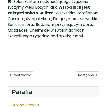
15.
Solenizantom nadchodzącego tygodnia
życzymy wielu Bożych łask.
Wśród nich jest
zakrystianka s. Julitta.
Wszystkim Parafianom,
Gościom, Sympatykom, Pielgrzymom, wszystkim
Seniorom oraz Rodzinom przyjmującym obraz
Matki Bożej Chełmskiej w swoich domach
szczęśliwego tygodnia pod opieką Maryi.
Poprzednia strona: Ogłoszenia duszpasterskie - 04.08.2024r
Następna strona: 
Poprzednia
Następna
Parafia
Strona główna