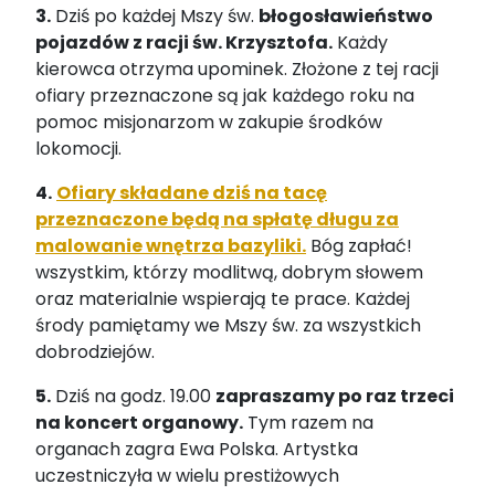
3.
Dziś po każdej Mszy św.
błogosławieństwo
pojazdów z racji św. Krzysztofa.
Każdy
kierowca otrzyma upominek. Złożone z tej racji
ofiary przeznaczone są jak każdego roku na
pomoc misjonarzom w zakupie środków
lokomocji.
4.
Ofiary składane dziś na tacę
przeznaczone będą na spłatę długu za
malowanie wnętrza bazyliki.
Bóg zapłać!
wszystkim, którzy modlitwą, dobrym słowem
oraz materialnie wspierają te prace. Każdej
środy pamiętamy we Mszy św. za wszystkich
dobrodziejów.
5.
Dziś na godz. 19.00
zapraszamy po raz trzeci
na koncert organowy.
Tym razem na
organach zagra Ewa Polska. Artystka
uczestniczyła w wielu prestiżowych