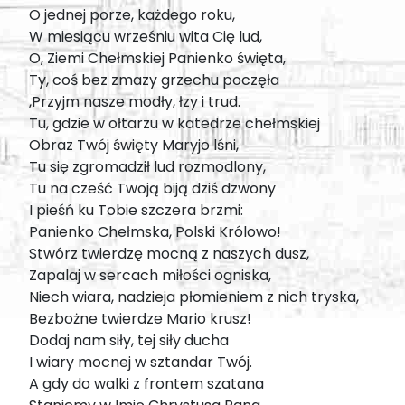
O jednej porze, każdego roku,
W miesiącu wrześniu wita Cię lud,
O, Ziemi Chełmskiej Panienko święta,
Ty, coś bez zmazy grzechu poczęła
,Przyjm nasze modły, łzy i trud.
Tu, gdzie w ołtarzu w katedrze chełmskiej
Obraz Twój święty Maryjo lśni,
Tu się zgromadził lud rozmodlony,
Tu na cześć Twoją biją dziś dzwony
I pieśń ku Tobie szczera brzmi:
Panienko Chełmska, Polski Królowo!
Stwórz twierdzę mocną z naszych dusz,
Zapalaj w sercach miłości ogniska,
Niech wiara, nadzieja płomieniem z nich tryska,
Bezbożne twierdze Mario krusz!
Dodaj nam siły, tej siły ducha
I wiary mocnej w sztandar Twój.
A gdy do walki z frontem szatana