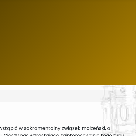
wstąpić w sakramentalny związek małżeński, o
j. Cieszy nas wzrastające zainteresowanie tego typu