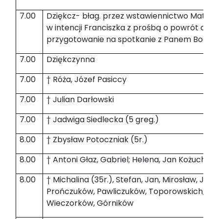
7.00
Dziękcz- błag. przez wstawiennictwo Matki B
w intencji Franciszka z prośbą o powrót do K
przygotowanie na spotkanie z Panem Bogie
7.00
Dziękczynna
7.00
† Róża, Józef Pasiccy
7.00
† Julian Darłowski
7.00
† Jadwiga Siedlecka (5 greg.)
8.00
† Zbysław Potoczniak (5r.)
8.00
† Antoni Głaz, Gabriel; Helena, Jan Kożuch
8.00
† Michalina (35r.), Stefan, Jan, Mirosław, Jac
Prończuków, Pawliczuków, Toporowskich, Na
Wieczorków, Górników