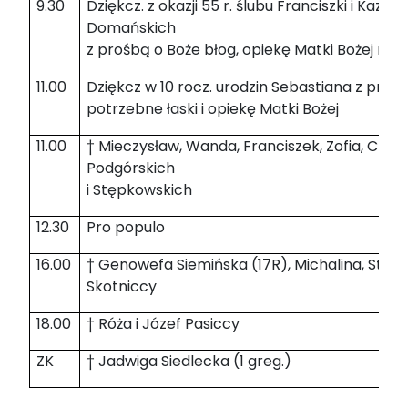
9.30
Dziękcz. z okazji 55 r. ślubu Franciszki i Kazim
Domańskich
z prośbą o Boże błog, opiekę Matki Bożej na d
11.00
Dziękcz w 10 rocz. urodzin Sebastiana z prośb
potrzebne łaski i opiekę Matki Bożej
11.00
† Mieczysław, Wanda, Franciszek, Zofia, Czes
Podgórskich
i Stępkowskich
12.30
Pro populo
16.00
† Genowefa Siemińska (17R), Michalina, Stani
Skotniccy
18.00
† Róża i Józef Pasiccy
ZK
† Jadwiga Siedlecka (1 greg.)