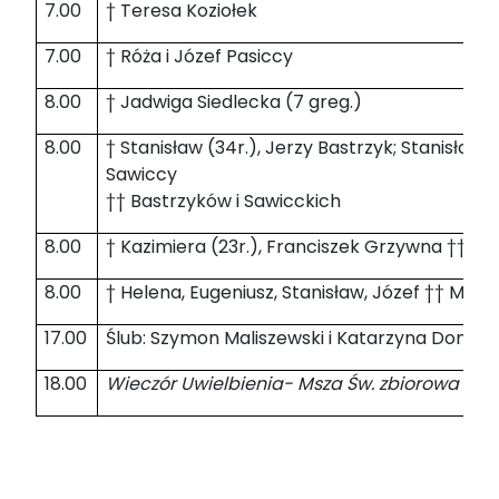
7.00
† Teresa Koziołek
7.00
† Róża i Józef Pasiccy
8.00
† Jadwiga Siedlecka (7 greg.)
8.00
† Stanisław (34r.), Jerzy Bastrzyk; Stanisław (
Sawiccy
†† Bastrzyków i Sawicckich
8.00
† Kazimiera (23r.), Franciszek Grzywna †† P
8.00
† Helena, Eugeniusz, Stanisław, Józef †† Mon
17.00
Ślub: Szymon Maliszewski i Katarzyna Donato
18.00
Wieczór Uwielbienia- Msza Św. zbiorowa