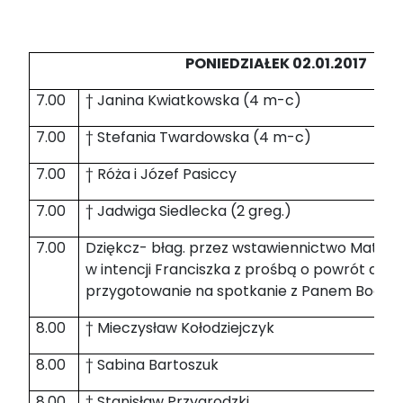
PONIEDZIAŁEK 02.01.2017
7.00
† Janina Kwiatkowska (4 m-c)
7.00
† Stefania Twardowska (4 m-c)
7.00
† Róża i Józef Pasiccy
7.00
† Jadwiga Siedlecka (2 greg.)
7.00
Dziękcz- błag. przez wstawiennictwo Matki B
w intencji Franciszka z prośbą o powrót do K
przygotowanie na spotkanie z Panem Bogie
8.00
† Mieczysław Kołodziejczyk
8.00
† Sabina Bartoszuk
8.00
† Stanisław Przygrodzki