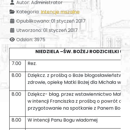
Autor:
Administrator
Kategoria:
Intencje mszalne
Opublikowano: 01 styczeń 2017
Utworzono: 01 styczeń 2017
Odsłon: 3975
NIEDZIELA –ŚW. BOŻEJ RODZICIELKI 01.0
7.00
Rez.
8.00
Dziękcz. z prośbą o Boże błogosławieństwo, p
zdrowie, opiekę Matki Bożej dla Michała w 80 r
8.00
Dziękcz- błag. przez wstawiennictwo Matki B
w intencji Franciszka z prośbą o powrót do K
przygotowanie na spotkanie z Panem Bogie
8.00
W intencji Panu Bogu wiadomej