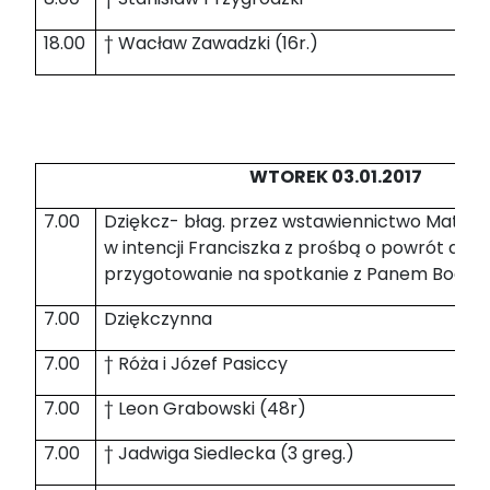
18.00
† Wacław Zawadzki (16r.)
WTOREK 03.01.2017
7.00
Dziękcz- błag. przez wstawiennictwo Matki B
w intencji Franciszka z prośbą o powrót do K
przygotowanie na spotkanie z Panem Bogie
7.00
Dziękczynna
7.00
† Róża i Józef Pasiccy
7.00
† Leon Grabowski (48r)
7.00
† Jadwiga Siedlecka (3 greg.)