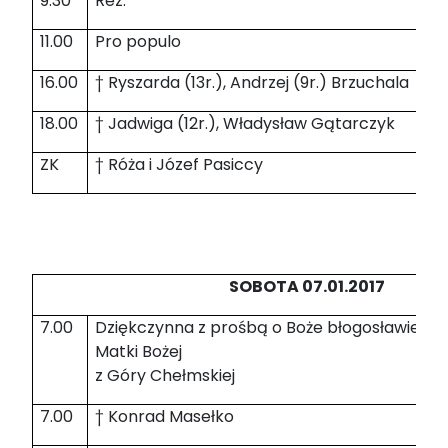
9.30
Rez.
11.00
Pro populo
16.00
† Ryszarda (13r.), Andrzej (9r.) Brzuchala
18.00
† Jadwiga (12r.), Władysław Gątarczyk
ZK
† Róża i Józef Pasiccy
SOBOTA 07.01.2017
7.00
Dziękczynna z prośbą o Boże błogosławieńst
Matki Bożej
z Góry Chełmskiej
7.00
† Konrad Masełko