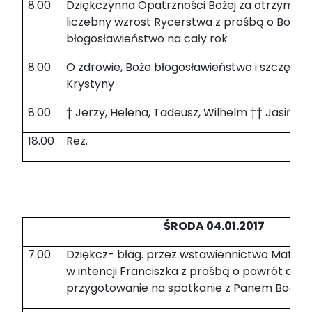
8.00
Dziękczynna Opatrzności Bożej za otrzymane 
liczebny wzrost Rycerstwa z prośbą o Boże
błogosławieństwo na cały rok
8.00
O zdrowie, Boże błogosławieństwo i szczęśliw
Krystyny
8.00
† Jerzy, Helena, Tadeusz, Wilhelm †† Jasiński
18.00
Rez.
ŚRODA 04.01.2017
7.00
Dziękcz- błag. przez wstawiennictwo Matki B
w intencji Franciszka z prośbą o powrót do K
przygotowanie na spotkanie z Panem Bogie