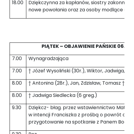
18.00
Dziękczynna za kapłanów, siostry zakonne, mi
nowe powołania oraz za osoby modlące się 
PIĄTEK – OBJAWIENIE PAŃSKIE 06.01.
7.00
Wynagradzająca
7.00
† Józef Wysoliński (30r.), Wiktor, Jadwiga, Ba
8.00
† Antonina (28r.), Jan, Zdzisław, Tomasz †† 
8.00
† Jadwiga Siedlecka (6 greg.)
9.30
Dziękcz- błag. przez wstawiennictwo Matki B
w intencji Franciszka z prośbą o powrót do K
przygotowanie na spotkanie z Panem Bogie