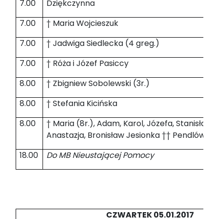
7.00
Dziękczynna
7.00
† Maria Wojcieszuk
7.00
† Jadwiga Siedlecka (4 greg.)
7.00
† Róża i Józef Pasiccy
8.00
† Zbigniew Sobolewski (3r.)
8.00
† Stefania Kicińska
8.00
† Maria (8r.), Adam, Karol, Józefa, Stanisław 
Anastazja, Bronisław Jesionka †† Pendlów i 
18.00
Do MB Nieustającej Pomocy
CZWARTEK 05.01.2017