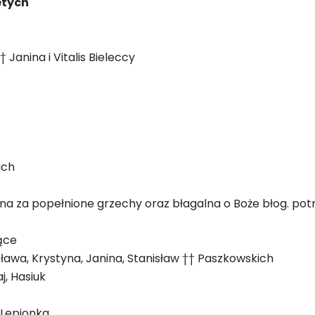
etych
 Janina i Vitalis Bieleccy
ach
na za popełnione grzechy oraz błagalna o Boże błog. potr
ące
ława, Krystyna, Janina, Stanisław †† Paszkowskich
j, Hasiuk
 Lepionka