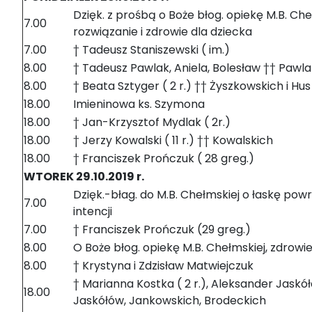
Dzięk. z prośbą o Boże błog. opiekę M.B. Che
7.00
rozwiązanie i zdrowie dla dziecka
7.00
† Tadeusz Staniszewski ( im.)
8.00
† Tadeusz Pawlak, Aniela, Bolesław †† Pawl
8.00
† Beata Sztyger ( 2 r.) †† Żyszkowskich i Hus
18.00
Imieninowa ks. Szymona
18.00
† Jan-Krzysztof Mydlak ( 2r.)
18.00
† Jerzy Kowalski ( 11 r.) †† Kowalskich
18.00
† Franciszek Prończuk ( 28 greg.)
WTOREK 29.10.2019 r.
Dzięk.-błag. do M.B. Chełmskiej o łaskę pow
7.00
intencji
7.00
† Franciszek Prończuk (29 greg.)
8.00
O Boże błog. opiekę M.B. Chełmskiej, zdrowie
8.00
† Krystyna i Zdzisław Matwiejczuk
† Marianna Kostka ( 2 r.), Aleksander Jaskó
18.00
Jaskółów, Jankowskich, Brodeckich