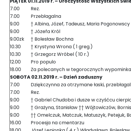
PIĄTEK 01.11.2019 r. – Uroczystość Wszystkich Świ
7.00
Rez.
7.00
Przebłagalna
9.00
† Albina, Józef, Tadeusz, Maria Pogonowscy †
9.00
† Józefa Król
9.00zk
† Bolesław Bochna
10.30
† Krystyna Wrona ( 1 greg.)
10.30
† Grzegorz Wróbel ( 10 r.)
12.00
Pro populo
18.00
Za polecanych w tegorocznych wypomink
SOBOTA 02.11.2019 r. – Dzień zaduszny
7.00
Dziękczynna za otrzymane łaski, przebłagal
7.00
Rez.
9.00
† Gabriel Chudoba i dusze w czyśćcu cierpi
9.00
† Grażyna, Stanisław †† Wójtowiczów, Bornis
9.00
†† Omelczuk, Matczuk, Matuszyk, Petejuk, Ba
16.00
Procesja na cmentarzu
18.00
Józef Lepionka ( 4 r.) Władysława, Bolesław