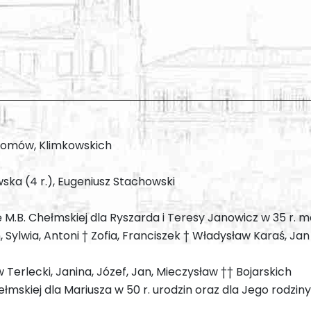
homów, Klimkowskich
wska (4 r.), Eugeniusz Stachowski
kę M.B. Chełmskiej dla Ryszarda i Teresy Janowicz w 35 r. 
, Sylwia, Antoni † Zofia, Franciszek † Władysław Karaś, Ja
aw Terlecki, Janina, Józef, Jan, Mieczysław †† Bojarskich
ełmskiej dla Mariusza w 50 r. urodzin oraz dla Jego rodziny