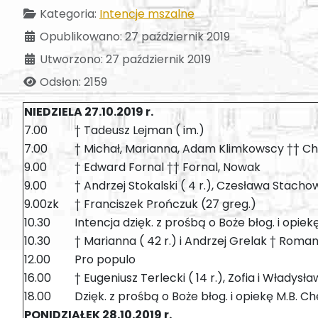
Kategoria:
Intencje mszalne
Opublikowano: 27 październik 2019
Utworzono: 27 październik 2019
Odsłon: 2159
NIEDZIELA 27.10.2019 r.
7.00
† Tadeusz Lejman ( im.)
7.00
† Michał, Marianna, Adam Klimkowscy †† C
9.00
† Edward Fornal †† Fornal, Nowak
9.00
† Andrzej Stokalski ( 4 r.), Czesława Stacho
9.00zk
† Franciszek Prończuk (27 greg.)
10.30
Intencja dzięk. z prośbą o Boże błog. i opie
10.30
† Marianna ( 42 r.) i Andrzej Grelak † Roman
12.00
Pro populo
16.00
† Eugeniusz Terlecki ( 14 r.), Zofia i Władysł
18.00
Dzięk. z prośbą o Boże błog. i opiekę M.B. Ch
PONIDZIAŁEK 28.10.2019 r.