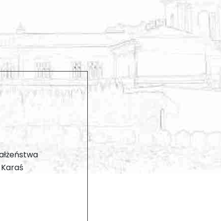
małżeństwa
n Karaś