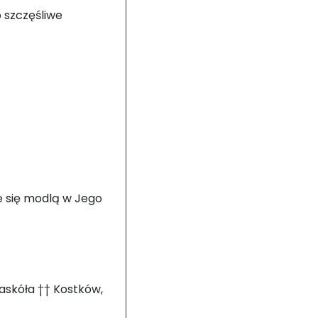
o szczęśliwe
re się modlą w Jego
Jaskóła †† Kostków,