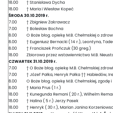
18.00
† Stanisława Dycha
18.00
† Maria i Wiesław Kopeć
ŚRODA 30.10.2019 r.
7.00
† Zbigniew Zakrawacz
7.00
† Bolesław Bochna
8.00
O Boże błog. opiekę M.B. Chełmskiej o zdrowi
8.00
† Eugeniusz Bernacki ( 14 r.), Leontyna, Ta
8.00
† Franciszek Prończuk (30 greg.)
18.00
Zbiorowa przez wstawiennictwo M.B. Nieus
CZWARTEK 31.10.2019 r.
7.00
† O Boże błog. opiekę M.B. Chełmskiej zdrowi
7.00
† Józef Pałka, Henryk Pałka †† Habiedów, I
8.00
O Boże błog. opiekę M.B. Chełmskiej, zgodę i
8.00
† Maria Prus ( 1 r.)
18.00
† Kunegunda Remani ( 20 r.), Wilhelm Rema
18.00
† Halina ( 5 r.) Jerzy Pasek
18.00
† Henryk ( 30 r.), Marian Janina Korzeniows