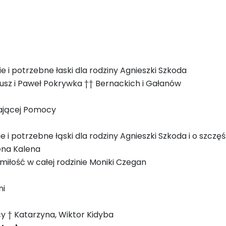
e i potrzebne łaski dla rodziny Agnieszki Szkoda
deusz i Paweł Pokrywka †† Bernackich i Gałanów
tającej Pomocy
e i potrzebne łąski dla rodziny Agnieszki Szkoda i o szczę
rena Kalena
 miłość w całej rodzinie Moniki Czegan
ni
cy † Katarzyna, Wiktor Kidyba