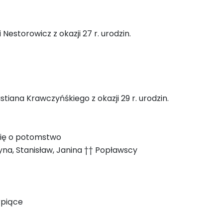
 Nestorowicz z okazji 27 r. urodzin.
tiana Krawczyńśkiego z okazji 29 r. urodzin.
się o potomstwo
yna, Stanisław, Janina †† Popławscy
rpiące