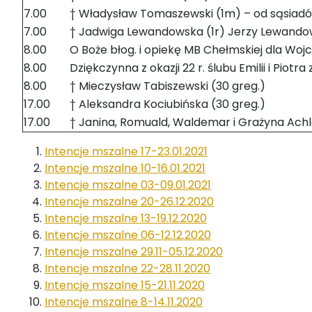
7.00
† Władysław Tomaszewski (1m) – od sąsiadów
7.00
† Jadwiga Lewandowska (1r) Jerzy Lewandow
8.00
O Boże błog. i opiekę MB Chełmskiej dla Wojcie
8.00
Dziękczynna z okazji 22 r. ślubu Emilii i Piot
8.00
† Mieczysław Tabiszewski (30 greg.)
17.00
† Aleksandra Kociubińska (30 greg.)
17.00
† Janina, Romuald, Waldemar i Grażyna Achl
Intencje mszalne 17-23.01.2021
Intencje mszalne 10-16.01.2021
Intencje mszalne 03-09.01.2021
Intencje mszalne 20-26.12.2020
Intencje mszalne 13-19.12.2020
Intencje mszalne 06-12.12.2020
Intencje mszalne 29.11-05.12.2020
Intencje mszalne 22-28.11.2020
Intencje mszalne 15-21.11.2020
Intencje mszalne 8-14.11.2020