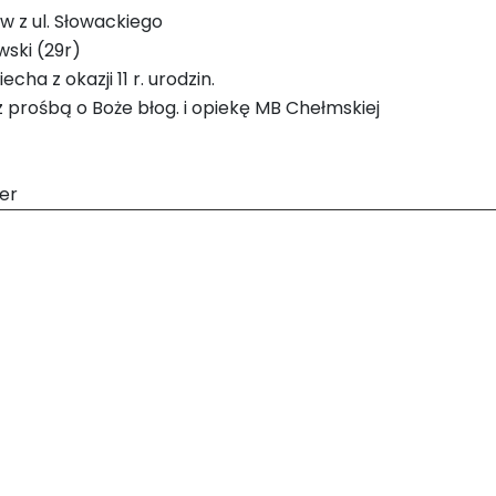
 z ul. Słowackiego
ski (29r)
cha z okazji 11 r. urodzin.
ra z prośbą o Boże błog. i opiekę MB Chełmskiej
er