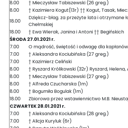
8.00
† Mieczysław Tabiszewski (26 greg.)
8.00
† Kazimiera Kogut(13r) †† Kogut, Tasak, Mie
Dziękcz-błag. za przeżyte lata i otrzymane ł
18.00
Chełmskiej
18.00
† Ewa Wierak, Janina i Antoni †† Begińskich
ŚRODA 27.01.2021 r.
7.00
O mądrość, świętość i odwagę dla kapłanów
7.00
† Aleksandra Kociubińska (27 greg.)
7.00
† Kazimierz Celiński
8.00
† Ryszard Królikowski (32r) Ryszard, Helena,
8.00
† Mieczysław Tabiszewski (27 greg.)
8.00
† Alfreda Czucharska (1m)
8.00
† Bogumiła Bogulak (1m)
18.00
Zbiorowa przez wstawiennictwo M.B. Nieust
CZWARTEK 28.01.2021 r.
7.00
† Aleksandra Kociubińska (28 greg.)
7.00
† Alicja Kuryluk (6r)