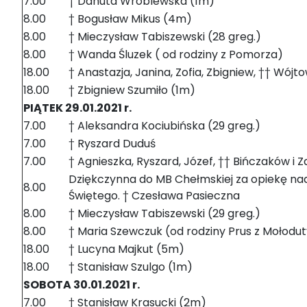
7.00
† Danuta Wróblewska (1m)
8.00
† Bogusław Mikus (4m)
8.00
† Mieczysław Tabiszewski (28 greg.)
8.00
† Wanda Śluzek ( od rodziny z Pomorza)
18.00
† Anastazja, Janina, Zofia, Zbigniew, †† Wójt
18.00
† Zbigniew Szumiło (1m)
PIĄTEK 29.01.2021 r.
7.00
† Aleksandra Kociubińska (29 greg.)
7.00
† Ryszard Duduś
7.00
† Agnieszka, Ryszard, Józef, †† Bińczaków i Z
Dziękczynna do MB Chełmskiej za opiekę nad 
8.00
Świętego. † Czesława Pasieczna
8.00
† Mieczysław Tabiszewski (29 greg.)
8.00
† Maria Szewczuk (od rodziny Prus z Mołodu
18.00
† Lucyna Majkut (5m)
18.00
† Stanisław Szulgo (1m)
SOBOTA 30.01.2021 r.
7.00
† Stanisław Krasucki (2m)