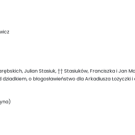
owicz
arębskich, Julian Stasiuk, †† Stasiuków, Franciszka i Jan 
dziadkiem, o błogosławieństwo dla Arkadiusza Łożyczki i c
tyna)