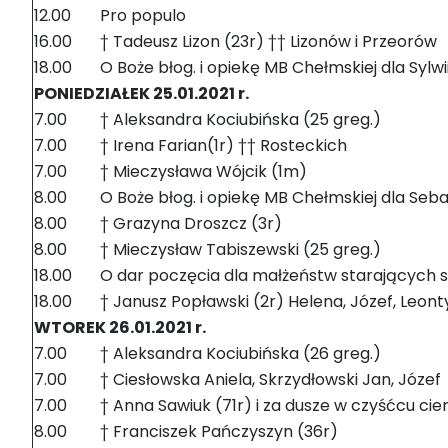
12.00
Pro populo
16.00
† Tadeusz Lizon (23r) †† Lizonów i Przeorów
18.00
O Boże błog. i opiekę MB Chełmskiej dla Sylwii
PONIEDZIAŁEK 25.01.2021 r.
7.00
† Aleksandra Kociubińska (25 greg.)
7.00
† Irena Farian(1r) †† Rosteckich
7.00
† Mieczysława Wójcik (1m)
8.00
O Boże błog. i opiekę MB Chełmskiej dla Sebas
8.00
† Grazyna Droszcz (3r)
8.00
† Mieczysław Tabiszewski (25 greg.)
18.00
O dar poczęcia dla małżeństw starających 
18.00
† Janusz Popławski (2r) Helena, Józef, Leont
WTOREK 26.01.2021 r.
7.00
† Aleksandra Kociubińska (26 greg.)
7.00
† Ciesłowska Aniela, Skrzydłowski Jan, Józef
7.00
† Anna Sawiuk (71r) i za dusze w czyśćcu cie
8.00
† Franciszek Pańczyszyn (36r)