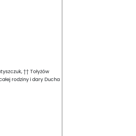
Matyszczuk, †† Tołyżów
ałej rodziny i dary Ducha