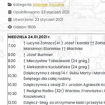
Kategoria:
Intencje mszalne
Opublikowano: 23 styczeń 2021
Utworzono: 23 styczeń 2021
Odsłon: 1806
NIEDZIELA 24.01.2021 r.
† Lucyna Żołnacz(4r.) Józef i Kamila †† Żołna
7.00
Marianna i Stanisław †† Błachnia
9.00
† Józef Buchner
9.00
† Mieczysław Tabiszewski (24 greg.)
9.00
† Aleksandra Kociubińska (24 greg.)
Dziękczynna z okazji 14 r. ślubu Marty i Mar
10.30
Świętego dla całej rodziny.
10.30
Dziękczynna z okazji 21 r. urodzin Agnieszki 
† Redgina Radko (32r) Wacław, Franciszka i A
10.30
Koszełowicz
12.00
Dziękcz-błag. za otrzymane łaski i przeżyte