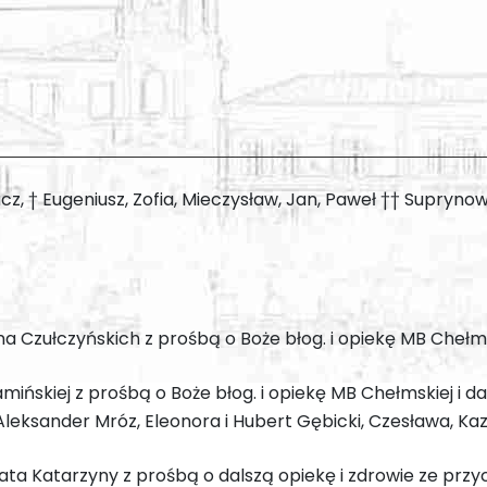
cz, † Eugeniusz, Zofia, Mieczysław, Jan, Paweł †† Suprynowic
cina Czułczyńskich z prośbą o Boże błog. i opiekę MB Chełm
Kamińskiej z prośbą o Boże błog. i opiekę MB Chełmskiej i 
leksander Mróz, Eleonora i Hubert Gębicki, Czesława, Kazi
 lata Katarzyny z prośbą o dalszą opiekę i zdrowie ze prz