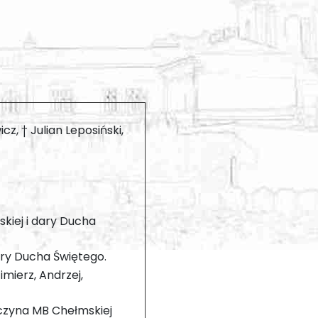
z, † Julian Leposiński,
skiej i dary Ducha
dary Ducha Świętego.
mierz, Andrzej,
yczyna MB Chełmskiej