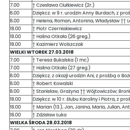
7.00
† Czesława Ciułkiewicz (2r.)
8.00
Dziękcz. w 9 r. urodzin Anny Burdach, z pr
8.00
† Helena, Roman, Antonina, Władysław †† 
18.00
† Piotr Czerniakiewicz
18.00
† Halina Otkała (26 greg.)
18.00
† Kazimierz Wolszczak
WIELKI WTOREK 27.03.2018
7.00
† Teresa Bukalska (1 mc)
7.00
† Halina Otkała (27 greg.)
8.00
Dziękcz. z okazji urodzin Ani, z prośbą o Boż
8.00
† Robert Kowalski
8.00
† Stanisław, Grażyna †† Wójtowiczów; Broni
18.00
Dziękcz. w 10 r. ślubu Karoliny i Piotra, z pr
18.00
† Marian (13.), Jan, Janina, Maria, Julian, A
18.00
† Zdzisław Łuka
WIELKA ŚRODA 28.03.2018