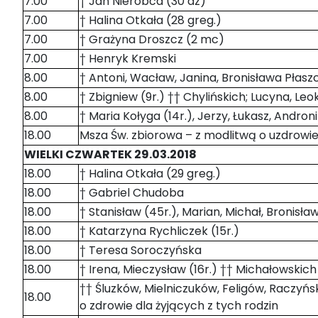
7.00
† Jan Nieróbca (30 dz)
7.00
† Halina Otkała (28 greg.)
7.00
† Grażyna Droszcz (2 mc)
7.00
† Henryk Kremski
8.00
† Antoni, Wacław, Janina, Bronisława Płas
8.00
† Zbigniew (9r.) †† Chylińskich; Lucyna, L
8.00
† Maria Kołyga (14r.), Jerzy, Łukasz, Androni
18.00
Msza Św. zbiorowa – z modlitwą o uzdrowien
WIELKI CZWARTEK 29.03.2018
18.00
† Halina Otkała (29 greg.)
18.00
† Gabriel Chudoba
18.00
† Stanisław (45r.), Marian, Michał, Bronisł
18.00
† Katarzyna Rychliczek (15r.)
18.00
† Teresa Soroczyńska
18.00
† Irena, Mieczysław (16r.) †† Michałowskich
†† Śluzków, Mielniczuków, Feligów, Raczy
18.00
o zdrowie dla żyjących z tych rodzin