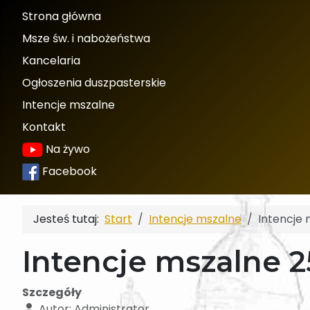
Strona główna
Msze św. i nabożeństwa
Kancelaria
Ogłoszenia duszpasterskie
Intencje mszalne
Kontakt
Na żywo
Facebook
Jesteś tutaj:
Start
Intencje mszalne
Intencje 
Intencje mszalne 2
Szczegóły
Autor:
Administrator