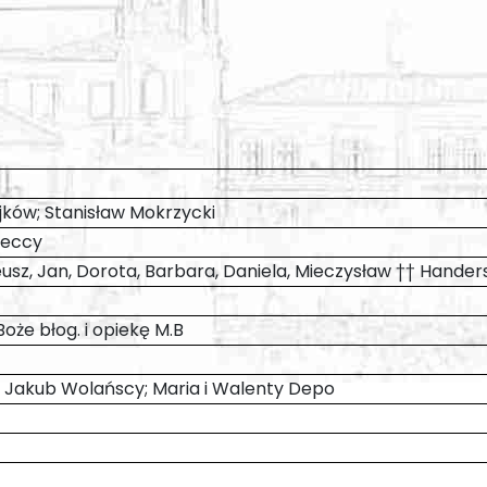
rajków; Stanisław Mokrzycki
ieccy
eusz, Jan, Dorota, Barbara, Daniela, Mieczysław †† Hander
Boże błog. i opiekę M.B
ni, Jakub Wolańscy; Maria i Walenty Depo