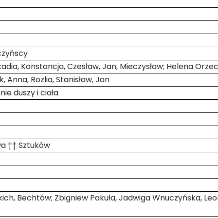
zczyńscy
eokadia, Konstancja, Czesław, Jan, Mieczysław; Helena Orz
k, Anna, Rozlia, Stanisław, Jan
ie duszy i ciała
awa †† Sztuków
ńskich, Bechtów; Zbigniew Pakuła, Jadwiga Wnuczyńska, L