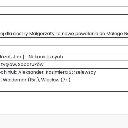
kiej dla siostry Małgorzaty i o nowe powołania do Małego 
, Józef, Jan †† Nakoniecznych
Szczygłów, Sobczuków
ochiniuk; Aleksander, Kazimiera Strzelewscy
.), Waldemar (15r.), Wiesław (7r.)