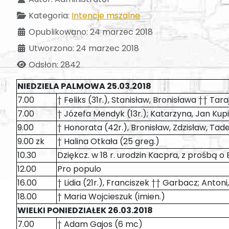
Kategoria:
Intencje mszalne
Opublikowano: 24 marzec 2018
Utworzono: 24 marzec 2018
Odsłon: 2842
NIEDZIELA PALMOWA 25.03.2018
7.00
† Feliks (31r.), Stanisław, Bronisława †† Ta
7.00
† Józefa Mendyk (13r.); Katarzyna, Jan Kup
9.00
† Honorata (42r.), Bronisław, Zdzisław, Tad
9.00 zk
† Halina Otkała (25 greg.)
10.30
Dziękcz. w 18 r. urodzin Kacpra, z prośbą o 
12.00
Pro populo
16.00
† Lidia (21r.), Franciszek †† Garbacz; Anto
18.00
† Maria Wojcieszuk (imien.)
WIELKI PONIEDZIAŁEK 26.03.2018
7.00
† Adam Gajos (6 mc)