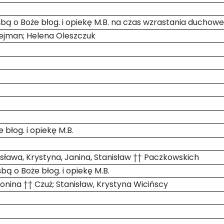
ośbą o Boże błog. i opiekę M.B. na czas wzrastania duchow
Lejman; Helena Oleszczuk
e błog. i opiekę M.B.
sława, Krystyna, Janina, Stanisław †† Paczkowskich
ośbą o Boże błog. i opiekę M.B.
ntonina †† Czuż; Stanisław, Krystyna Wicińscy