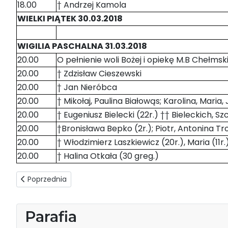
18.00
† Andrzej Kamola
WIELKI PIĄTEK 30.03.2018
WIGILIA PASCHALNA 31.03.2018
20.00
O pełnienie woli Bożej i opiekę M.B Chełms
20.00
† Zdzisław Cieszewski
20.00
† Jan Nieróbca
20.00
† Mikołaj, Paulina Białowąs; Karolina, Maria
20.00
† Eugeniusz Bielecki (22r.) †† Bieleckich, 
20.00
†Bronisława Bepko (2r.); Piotr, Antonina Tr
20.00
† Włodzimierz Laszkiewicz (20r.), Maria (11r
20.00
† Halina Otkała (30 greg.)
Poprzednia strona: Intencje mszalne 01-07.04.2018
Poprzednia
Parafia