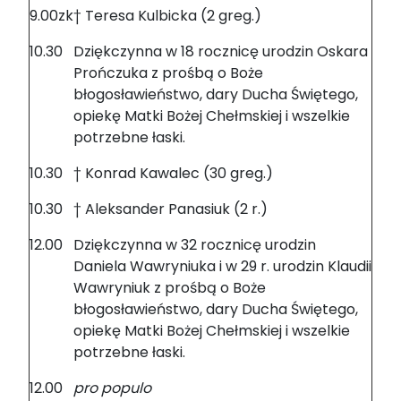
9.00zk
† Teresa Kulbicka (2 greg.)
10.30
Dziękczynna w 18 rocznicę urodzin Oskara
Prończuka z prośbą o Boże
błogosławieństwo, dary Ducha Świętego,
opiekę Matki Bożej Chełmskiej i wszelkie
potrzebne łaski.
10.30
† Konrad Kawalec (30 greg.)
10.30
† Aleksander Panasiuk (2 r.)
12.00
Dziękczynna w 32 rocznicę urodzin
Daniela Wawryniuka i w 29 r. urodzin Klaudii
Wawryniuk z prośbą o Boże
błogosławieństwo, dary Ducha Świętego,
opiekę Matki Bożej Chełmskiej i wszelkie
potrzebne łaski.
12.00
pro populo