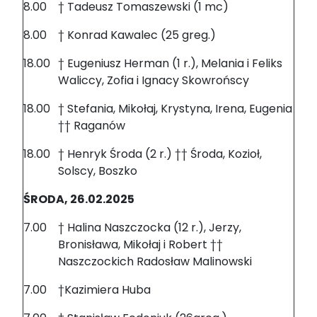
8.00
† Tadeusz Tomaszewski (1 mc)
8.00
† Konrad Kawalec (25 greg.)
18.00
† Eugeniusz Herman (1 r.), Melania i Feliks
Waliccy, Zofia i Ignacy Skowrońscy
18.00
† Stefania, Mikołaj, Krystyna, Irena, Eugenia
†† Raganów
18.00
† Henryk Środa (2 r.) †† Środa, Kozioł,
Solscy, Boszko
ŚRODA, 26.02.2025
7.00
† Halina Naszczocka (12 r.), Jerzy,
Bronisława, Mikołaj i Robert ††
Naszczockich Radosław Malinowski
7.00
†Kazimiera Huba