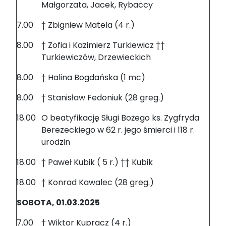
Małgorzata, Jacek, Rybaccy
7.00
† Zbigniew Matela (4 r.)
8.00
† Zofia i Kazimierz Turkiewicz ††
Turkiewiczów, Drzewieckich
8.00
† Halina Bogdańska (1 mc)
8.00
† Stanisław Fedoniuk (28 greg.)
18.00
O beatyfikację Sługi Bożego ks. Zygfryda
Berezeckiego w 62 r. jego śmierci i 118 r.
urodzin
18.00
† Paweł Kubik ( 5 r.) †† Kubik
18.00
† Konrad Kawalec (28 greg.)
SOBOTA, 01.03.2025
7.00
† Wiktor Kupracz (4 r.)