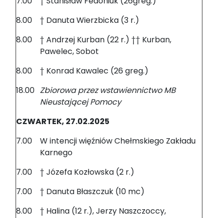
7.00
† Stanisław Fedoniuk (26greg.)
8.00
† Danuta Wierzbicka (3 r.)
8.00
† Andrzej Kurban (22 r.) †† Kurban,
Pawelec, Sobot
8.00
† Konrad Kawalec (26 greg.)
18.00
Zbiorowa przez wstawiennictwo MB
Nieustającej Pomocy
CZWARTEK, 27.02.2025
7.00
W intencji więźniów Chełmskiego Zakładu
Karnego
7.00
† Józefa Kozłowska (2 r.)
7.00
† Danuta Błaszczuk (10 mc)
8.00
† Halina (12 r.), Jerzy Naszczoccy,