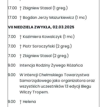
17.00
† Zbigniew Stasal (1 greg.)
17.00
† Bogdan Jerzy Mazurkiewicz (1 mc)
VII NIEDZIELA ZWYKŁA, 02.03.2025
7.00
† Kazimiera Kowalczyk (1 mc)
7.00
† Piotr Soroczyński (2 greg.)
7.00
† Zbigniew Stasal (2 greg.)
9.00
Intencja Rodziny Żywego Różańca
9.00
W intencji Chełmskiego Towarzystwa
Samorządowego jako organizatora oraz
wszystkich uczestników 13 edycji Biegu
Wilczy Tropem.
9.00
† Helena