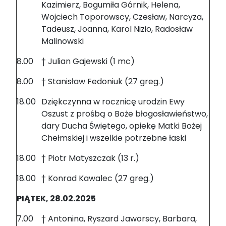
Kazimierz, Bogumiła Górnik, Helena,
Wojciech Toporowscy, Czesław, Narcyza,
Tadeusz, Joanna, Karol Nizio, Radosław
Malinowski
8.00
† Julian Gajewski (1 mc)
8.00
† Stanisław Fedoniuk (27 greg.)
18.00
Dziękczynna w rocznicę urodzin Ewy
Oszust z prośbą o Boże błogosławieństwo,
dary Ducha Świętego, opiekę Matki Bożej
Chełmskiej i wszelkie potrzebne łaski
18.00
† Piotr Matyszczak (13 r.)
18.00
† Konrad Kawalec (27 greg.)
PIĄTEK, 28.02.2025
7.00
† Antonina, Ryszard Jaworscy, Barbara,