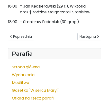
16.00
† Jan Kędzierawski (29 r.), Wiktoria
oraz † rodzice Małgorzata i Stanisław
18.00
† Stanisław Fedoniuk (30 greg.)
Poprzednia strona: Intencje mszalne 03-09.03.2025
Następna strona:
Poprzednia
Następna
Parafia
Strona główna
Wydarzenia
Modlitwa
Gazetka "W sercu Maryi"
Ofiara na rzecz parafii