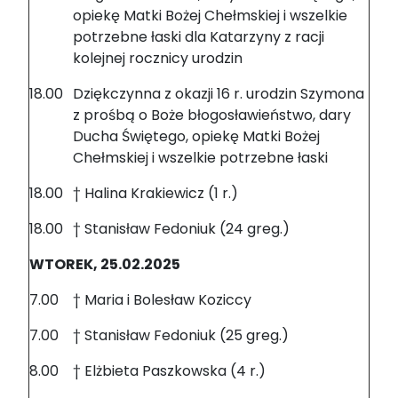
opiekę Matki Bożej Chełmskiej i wszelkie
potrzebne łaski dla Katarzyny z racji
kolejnej rocznicy urodzin
18.00
Dziękczynna z okazji 16 r. urodzin Szymona
z prośbą o Boże błogosławieństwo, dary
Ducha Świętego, opiekę Matki Bożej
Chełmskiej i wszelkie potrzebne łaski
18.00
† Halina Krakiewicz (1 r.)
18.00
† Stanisław Fedoniuk (24 greg.)
WTOREK, 25.02.2025
7.00
† Maria i Bolesław Koziccy
7.00
† Stanisław Fedoniuk (25 greg.)
8.00
† Elżbieta Paszkowska (4 r.)