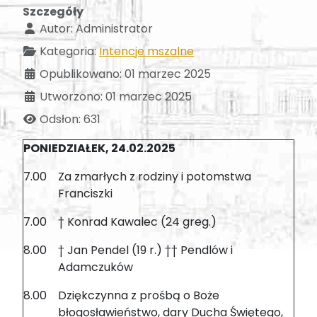
Szczegóły
Autor:
Administrator
Kategoria:
Intencje mszalne
Opublikowano: 01 marzec 2025
Utworzono: 01 marzec 2025
Odsłon: 631
PONIEDZIAŁEK, 24.02.2025
7.00
Za zmarłych z rodziny i potomstwa
Franciszki
7.00
† Konrad Kawalec (24 greg.)
8.00
† Jan Pendel (19 r.) †† Pendlów i
Adamczuków
8.00
Dziękczynna z prośbą o Boże
błogosławieństwo, dary Ducha Świętego,