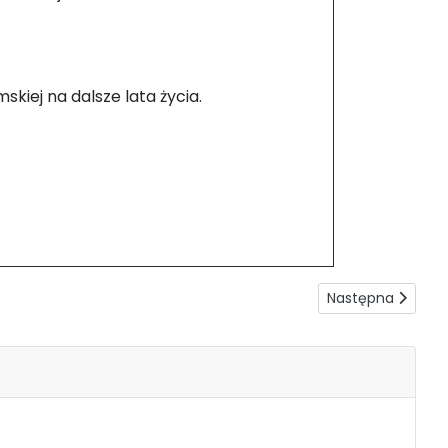
skiej na dalsze lata życia.
Następna strona:
Następna