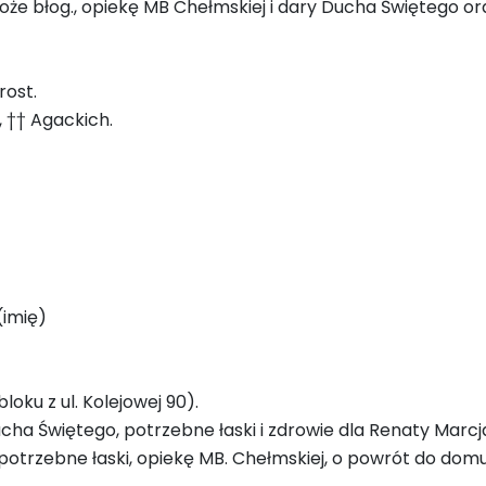
Boże błog., opiekę MB Chełmskiej i dary Ducha Świętego or
rost.
 †† Agackich.
(imię)
oku z ul. Kolejowej 90).
cha Świętego, potrzebne łaski i zdrowie dla Renaty Marcja
potrzebne łaski, opiekę MB. Chełmskiej, o powrót do domu