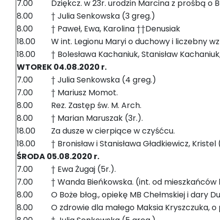
7.00
Dziękcz. w 23r. urodzin Marcina z prośbą o 
8.00
† Julia Senkowska (3 greg.)
8.00
† Paweł, Ewa, Karolina ††Denusiak
18.00
W int. Legionu Maryi o duchowy i liczebny wz
18.00
† Bolesława Kachaniuk, Stanisław Kachaniuk,
WTOREK 04.08.2020 r.
7.00
† Julia Senkowska (4 greg.)
7.00
† Mariusz Momot.
8.00
Rez. Zastęp św. M. Arch.
8.00
† Marian Maruszak (3r.).
18.00
Za dusze w cierpiące w czyśćcu.
18.00
† Bronisław i Stanisława Gładkiewicz, Kristel 
ŚRODA 05.08.2020 r.
7.00
† Ewa Żugaj (5r.).
7.00
† Wanda Bieńkowska. (int. od mieszkańców bl
8.00
O Boże błog., opiekę MB Chełmskiej i dary Du
8.00
O zdrowie dla małego Maksia Kryszczuka, o 