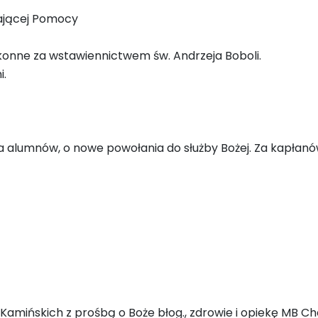
tającej Pomocy
akonne za wstawiennictwem św. Andrzeja Boboli.
i.
za alumnów, o nowe powołania do służby Bożej. Za kapłanów
 Kamińskich z prośbą o Boże błog., zdrowie i opiekę MB Ch