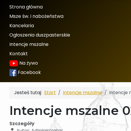
Strona główna
Msze św. i nabożeństwa
Kancelaria
Ogłoszenia duszpasterskie
Intencje mszalne
Kontakt
Na żywo
Facebook
Jesteś tutaj:
Start
Intencje mszalne
Intencje 
Intencje mszalne 0
Szczegóły
Autor:
Administrator