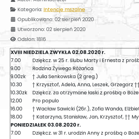
Kategoria:
Intencje mszalne
Opublikowano: 02 sierpień 2020
Utworzono: 02 sierpień 2020
Odsłon: 1816
XVIII NIEDZIELA ZWYKŁA 02.08.2020 r.
7.00
Dziękcz. w 25 r. ślubu Marty i Ernesta z proś
9.00
Rodzina Żywego Różańca
9.00zk
† Julia Senkowska (2 greg.)
10.30
† Krzysztof, Adela, Anna, Leszek, Grzegorz †
10.30zk
Dziękcz. za otrzymane łaski z prośbą o Boże 
12.00
Pro populo
16.00
† Wacław Sawicki (26r.), Zofia Wanda, Elżbie
18.00
† Katarzyna, Stanisław, Jan, Krzysztof, †† M
PONIEDZIAŁEK 03.08.2020 r.
7.00
Dziękcz. w 31 r. urodzin Anny z prośbą o Boż