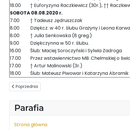
18.00
† Euforyzyna Raczkiewicz (30r.), †† Raczkie
SOBOTA 08.08.2020 r.
7.00
† Tadeusz Jędruszczak
8.00
Dziękcz. w 40 r. ślubu Grażyny i Leona Karwa
8.00
† Julia Senkowska (8 greg.)
9.00
Dziękczynna w 50 r. ślubu.
16.00
Ślub: Maciej Soroczyński i Sylwia Zadroga
17.00
Przez wstawiennictwo MB. Chełmskiej o światł
17.00
† Artur Malinowski (3r.)
18.00
Ślub: Mateusz Piwowar i Katarzyna Abramik
Poprzednia strona: Intencje mszalne 09-15.08.2020
Poprzednia
Parafia
Strona główna