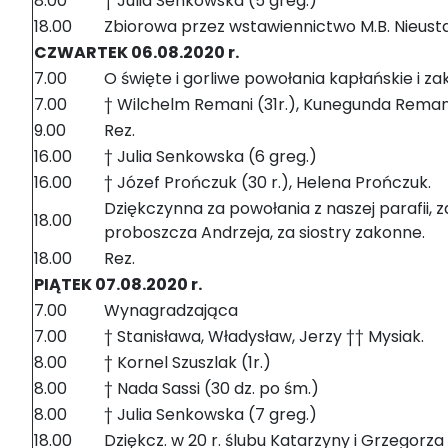
8.00
† Julia Senkowska (5 greg.)
18.00
Zbiorowa przez wstawiennictwo M.B. Nieus
CZWARTEK 06.08.2020 r.
7.00
O święte i gorliwe powołania kapłańskie i z
7.00
† Wilchelm Remani (31r.), Kunegunda Reman
9.00
Rez.
16.00
† Julia Senkowska (6 greg.)
16.00
† Józef Prończuk (30 r.), Helena Prończuk.
Dziękczynna za powołania z naszej parafii, 
18.00
proboszcza Andrzeja, za siostry zakonne.
18.00
Rez.
PIĄTEK 07.08.2020 r.
7.00
Wynagradzająca
7.00
† Stanisława, Władysław, Jerzy †† Mysiak.
8.00
† Kornel Szuszlak (1r.)
8.00
† Nada Sassi (30 dz. po śm.)
8.00
† Julia Senkowska (7 greg.)
18.00
Dziękcz. w 20 r. ślubu Katarzyny i Grzegorza