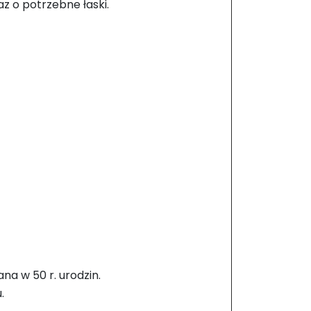
az o potrzebne łaski.
na w 50 r. urodzin.
.