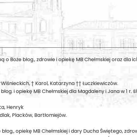
bą o Boże błog., zdrowie i opiekę MB Chełmskiej oraz dla i
†Wiśnieckich, † Karol, Katarzyna †† Łuczkiewiczów.
błog. i opiekę MB Chełmskiej dla Magdaleny i Jana w 1 r. ś
ta, Henryk
ydlak, Placków, Bartłomiejów.
e błog., opiekę MB Chełmskiej i dary Ducha Świętego, zdrow