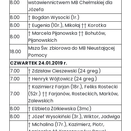
8.00
wstawiennictwem MB Chełmskiej dla
Józefa
8.00
† Bogdan Wysocki (1r.)
8.00
† Eugenia (10r.), Mikołaj †† Korotka
† Marcela Pijanowska †† Bohutów,
8.00
Pijanowskich
Msza Św. zbiorowa do MB Nieustającej
18.00
Pomocy
CZWARTEK 24.01.2019 r.
7.00
† Zdzisław Cieszewski (24 greg.)
7.00
† Henryk Wójtowicz (24 greg.)
† Kazimierz Farjan (18r.), Feliks Rostecki
7.00
(52r.) †† Farjanów, Rosteckich, Marków,
Zalewskich
8.00
† Elżbieta Żółkiewska (3mc)
8.00
† Józef Wysokiński (3r.), Wiktor, Jadwiga
† Michalina (17r.), Kazimierz, Piotr,