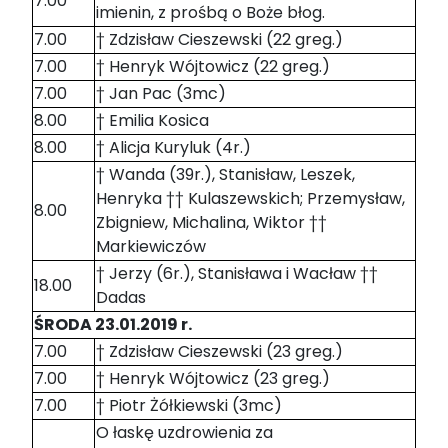
7.00
imienin, z prośbą o Boże błog.
7.00
† Zdzisław Cieszewski (22 greg.)
7.00
† Henryk Wójtowicz (22 greg.)
7.00
† Jan Pac (3mc)
8.00
† Emilia Kosica
8.00
† Alicja Kuryluk (4r.)
† Wanda (39r.), Stanisław, Leszek,
Henryka †† Kulaszewskich; Przemysław,
8.00
Zbigniew, Michalina, Wiktor ††
Markiewiczów
† Jerzy (6r.), Stanisława i Wacław ††
18.00
Dadas
ŚRODA 23.01.2019 r.
7.00
† Zdzisław Cieszewski (23 greg.)
7.00
† Henryk Wójtowicz (23 greg.)
7.00
† Piotr Żółkiewski (3mc)
O łaskę uzdrowienia za