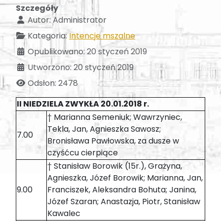
Szczegóły
Autor:
Administrator
Kategoria:
Intencje mszalne
Opublikowano: 20 styczeń 2019
Utworzono: 20 styczeń 2019
Odsłon: 2478
II NIEDZIELA ZWYKŁA 20.01.2018 r.
† Marianna Semeniuk; Wawrzyniec,
Tekla, Jan, Agnieszka Sawosz;
7.00
Bronisława Pawłowska, za dusze w
czyśćcu cierpiące
† Stanisław Borowik (15r.), Grażyna,
Agnieszka, Józef Borowik; Marianna, Jan,
9.00
Franciszek, Aleksandra Bohuta; Janina,
Józef Szaran; Anastazja, Piotr, Stanisław
Kawalec