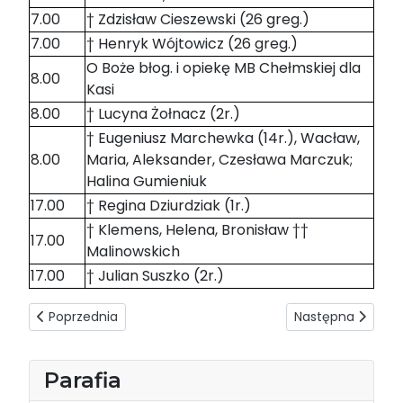
7.00
† Zdzisław Cieszewski (26 greg.)
7.00
† Henryk Wójtowicz (26 greg.)
O Boże błog. i opiekę MB Chełmskiej dla
8.00
Kasi
8.00
† Lucyna Żołnacz (2r.)
† Eugeniusz Marchewka (14r.), Wacław,
8.00
Maria, Aleksander, Czesława Marczuk;
Halina Gumieniuk
17.00
† Regina Dziurdziak (1r.)
† Klemens, Helena, Bronisław ††
17.00
Malinowskich
17.00
† Julian Suszko (2r.)
Poprzednia strona: Intencje mszalne 27.01-02.02.2019
Następna strona: 
Poprzednia
Następna
Parafia