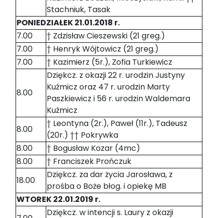
Stachniuk, Tasak
PONIEDZIAŁEK 21.01.2018 r.
7.00
† Zdzisław Cieszewski (21 greg.)
7.00
† Henryk Wójtowicz (21 greg.)
7.00
† Kazimierz (5r.), Zofia Turkiewicz
Dziękcz. z okazji 22 r. urodzin Justyny
Kuźmicz oraz 47 r. urodzin Marty
8.00
Paszkiewicz i 56 r. urodzin Waldemara
Kuźmicz
† Leontyna (2r.), Paweł (11r.), Tadeusz
8.00
(20r.) †† Pokrywka
8.00
† Bogusław Kozar (4mc)
8.00
† Franciszek Prończuk
Dziękcz. za dar życia Jarosława, z
18.00
prośba o Boże błog. i opiekę MB
WTOREK 22.01.2019 r.
Dziękcz. w intencji s. Laury z okazji