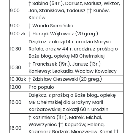
† Sabina (54r.), Dariusz, Mariusz, Wiktor,
9.00
Jan, Stanisława, Tadeusz †† Kunów,
Kloców
9.00
† Wanda Siemińska
9.00 zk
† Henryk Wójtowicz (20 greg.)
Dziękcz. z okazji 14 r. urodzin Marysi i
10.30
Rafała, oraz w 44 r. urodzin, z prośbą o
Boże błog., opiekę MB Chełmskiej
† Franciszek (19r.), Janusz (13r.)
10.30
Kaniewsy; Leokadia, Wacław Kowalscy
10.30zk
† Zdzisław Cieszewski (20 greg.)
12.00
Pro populo
Dziękcz. z prośbą o Boże błog., opiekę
16.00
MB Chełmskiej dla Grażyny Marii
Karbatowskiej z okazji 60 r. urodzin
† Kazimiera (11r.), Marek, Michał,
Wawrzyniec †† Kogutów; Helena,
18.00
Kazimierz Bodzak; Mieczysław, Kamil ††