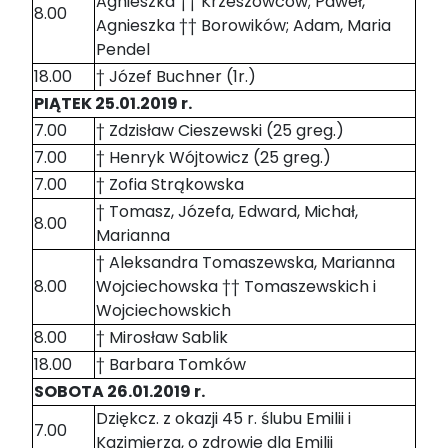
Agnieszka †† Krzeszowców; Paweł,
8.00
Agnieszka †† Borowików; Adam, Maria
Pendel
18.00
† Józef Buchner (1r.)
PIĄTEK 25.01.2019 r.
7.00
† Zdzisław Cieszewski (25 greg.)
7.00
† Henryk Wójtowicz (25 greg.)
7.00
† Zofia Strąkowska
† Tomasz, Józefa, Edward, Michał,
8.00
Marianna
† Aleksandra Tomaszewska, Marianna
8.00
Wojciechowska †† Tomaszewskich i
Wojciechowskich
8.00
† Mirosław Sablik
18.00
† Barbara Tomków
SOBOTA 26.01.2019 r.
Dziękcz. z okazji 45 r. ślubu Emilii i
7.00
Kazimierza, o zdrowie dla Emilii