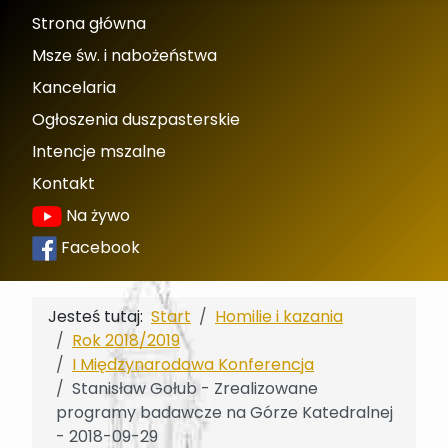
Strona główna
Msze św. i nabożeństwa
Kancelaria
Ogłoszenia duszpasterskie
Intencje mszalne
Kontakt
Na żywo
Facebook
Jesteś tutaj:
Start
Homilie i kazania
Rok 2018/2019
I Międzynarodowa Konferencja
Stanisław Gołub - Zrealizowane
programy badawcze na Górze Katedralnej
- 2018-09-29