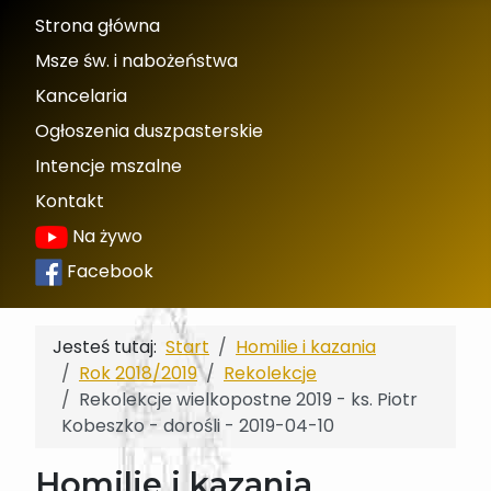
Strona główna
Msze św. i nabożeństwa
Kancelaria
Ogłoszenia duszpasterskie
Intencje mszalne
Kontakt
Na żywo
Facebook
Jesteś tutaj:
Start
Homilie i kazania
Rok 2018/2019
Rekolekcje
Rekolekcje wielkopostne 2019 - ks. Piotr
Kobeszko - dorośli - 2019-04-10
Homilie i kazania