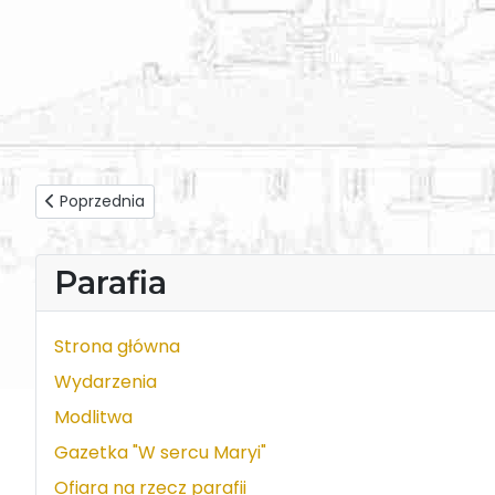
Poprzednia strona: Rekolekcje adwentowe 2017 - ks. Piotr 
Poprzednia
Parafia
Strona główna
Wydarzenia
Modlitwa
Gazetka "W sercu Maryi"
Ofiara na rzecz parafii