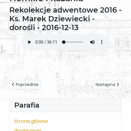
Rekolekcje adwentowe 2016 -
Ks. Marek Dziewiecki -
dorośli - 2016-12-13
Poprzednia strona: Rekolekcje adwentowe 2016 - Ks. Marek D
Następna strona: 
Poprzednia
Następna
Parafia
Strona główna
Wydarzenia