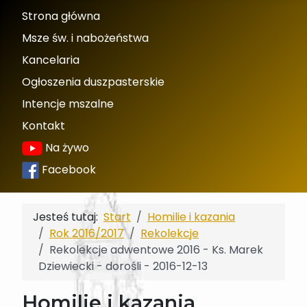
Strona główna
Msze św. i nabożeństwa
Kancelaria
Ogłoszenia duszpasterskie
Intencje mszalne
Kontakt
Na żywo
Facebook
Jesteś tutaj:
Start
Homilie i kazania
Rok 2016/2017
Rekolekcje
Rekolekcje adwentowe 2016 - Ks. Marek
Dziewiecki - dorośli - 2016-12-13
Homilie i kazania