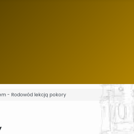
em - Rodowód lekcją pokory
y