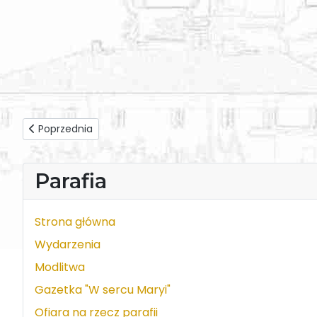
Poprzednia strona: Triduum przed odpustem - Zwiastowan
Poprzednia
Parafia
Strona główna
Wydarzenia
Modlitwa
Gazetka "W sercu Maryi"
Ofiara na rzecz parafii