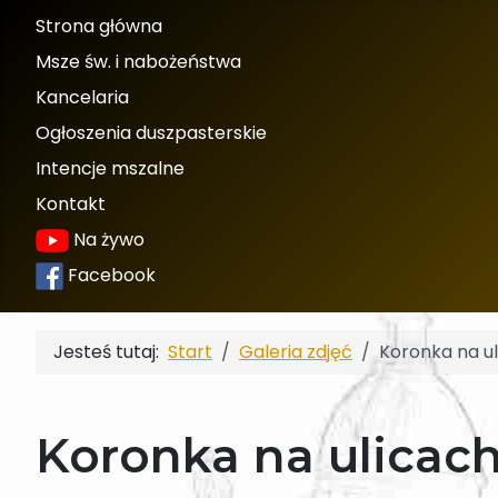
Strona główna
Msze św. i nabożeństwa
Kancelaria
Ogłoszenia duszpasterskie
Intencje mszalne
Kontakt
Na żywo
Facebook
Jesteś tutaj:
Start
Galeria zdjęć
Koronka na u
Koronka na ulicac